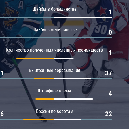
Амур
Шайбы в большинстве
0
1
Барыс
Салават Юлаев
Шайбы в меньшинстве
0
0
Сибирь
Количество полученных численных преимуществ
2
1
Выигранные вбрасывания
21
37
Штрафное время
2
4
Броски по воротам
26
22