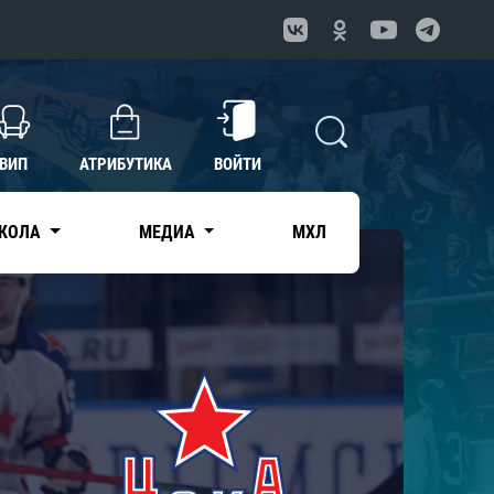
ВИП
АТРИБУТИКА
ВОЙТИ
КОЛА
МЕДИА
МХЛ