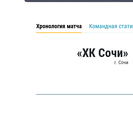
Хронология матча
Командная стати
«ХК Сочи»
г. Сочи