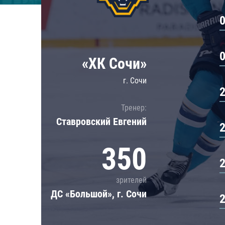
Локомотив
Северсталь
ЦСКА
Шанхайские Драконы
«ХК Сочи»
г. Сочи
Тренер:
Ставровский Евгений
350
зрителей
ДС «Большой», г. Сочи