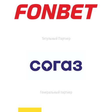
Титульный Партнер
Генеральный партнер