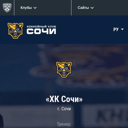
Клубы
Сайты
РУ
«ХК Сочи»
г. Сочи
Тренер: