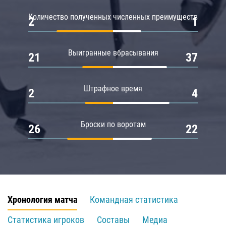
Количество полученных численных преимуществ
2
1
Выигранные вбрасывания
21
37
Штрафное время
2
4
Броски по воротам
26
22
Хронология матча
Командная статистика
Статистика игроков
Составы
Медиа