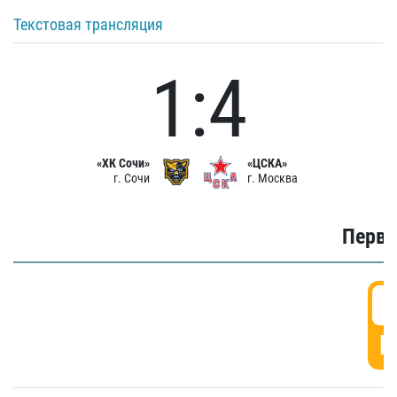
Текстовая трансляция
1:4
«ХК Сочи»
«ЦСКА»
г. Сочи
г. Москва
Первы
0
Г