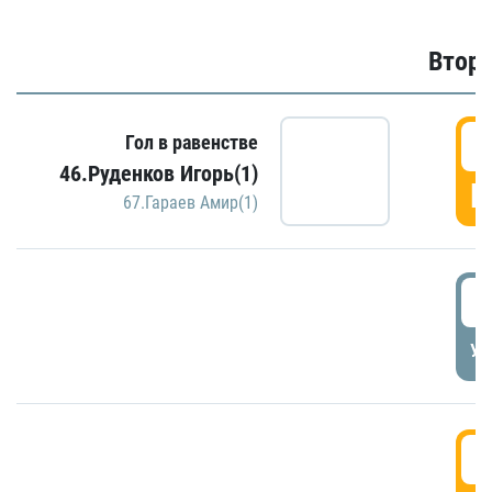
Второ
2
Гол в равенстве
46.Руденков Игорь(1)
Г
67.Гараев Амир(1)
2
УД
3