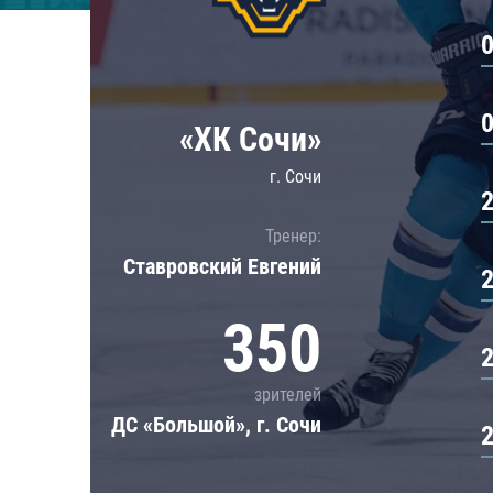
Локомотив
Северсталь
ЦСКА
Шанхайские Драконы
«ХК Сочи»
г. Сочи
Тренер:
Ставровский Евгений
350
зрителей
ДС «Большой», г. Сочи