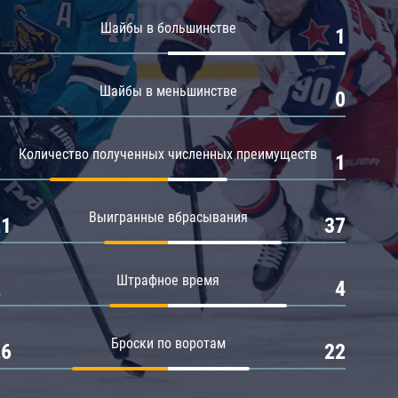
Амур
Шайбы в большинстве
0
1
Барыс
Салават Юлаев
Шайбы в меньшинстве
0
0
Сибирь
Количество полученных численных преимуществ
2
1
Выигранные вбрасывания
21
37
Штрафное время
2
4
Броски по воротам
26
22