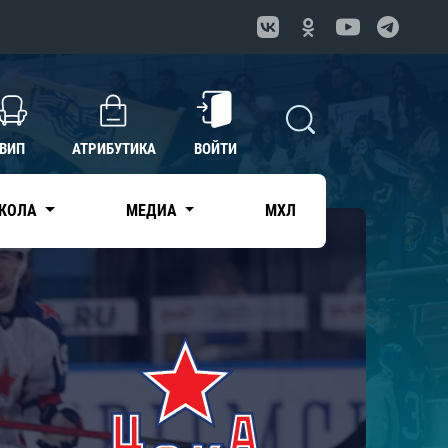
ВИП
АТРИБУТИКА
ВОЙТИ
КОЛА
МЕДИА
МХЛ