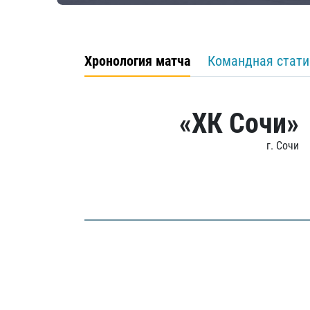
Хронология матча
Командная стати
«ХК Сочи»
г. Сочи