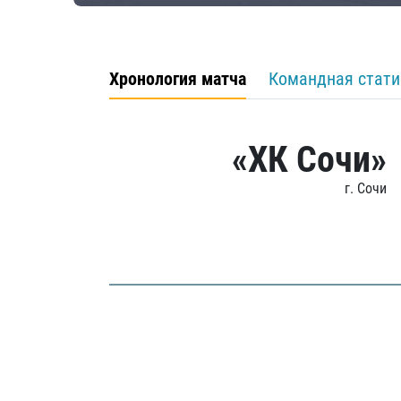
Хронология матча
Командная стати
«ХК Сочи»
г. Сочи