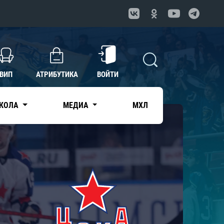
ВИП
АТРИБУТИКА
ВОЙТИ
КОЛА
МЕДИА
МХЛ