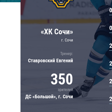
Локомотив
Северсталь
ЦСКА
Шанхайские Драконы
«ХК Сочи»
г. Сочи
Тренер:
Ставровский Евгений
350
зрителей
ДС «Большой», г. Сочи