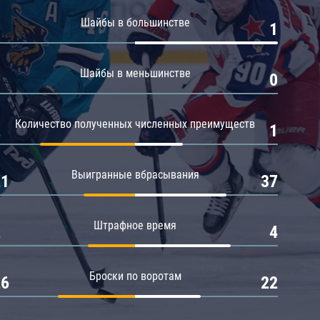
Амур
Шайбы в большинстве
0
1
Барыс
Салават Юлаев
Шайбы в меньшинстве
0
0
Сибирь
Количество полученных численных преимуществ
2
1
Выигранные вбрасывания
21
37
Штрафное время
2
4
Броски по воротам
26
22