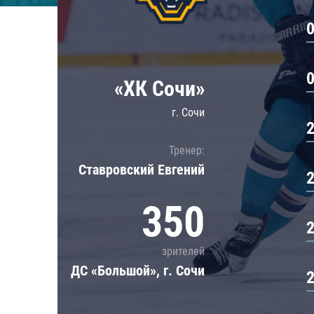
Локомотив
Северсталь
ЦСКА
Шанхайские Драконы
«ХК Сочи»
г. Сочи
Тренер:
Ставровский Евгений
350
зрителей
ДС «Большой», г. Сочи