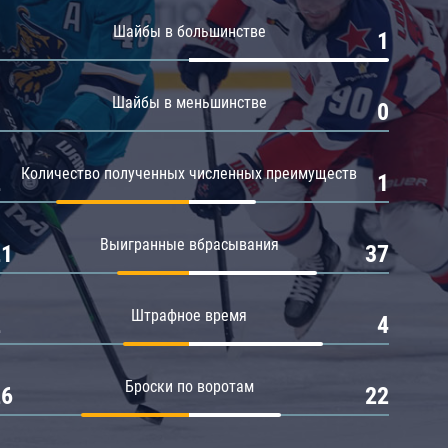
Амур
Шайбы в большинстве
0
1
Барыс
Салават Юлаев
Шайбы в меньшинстве
0
0
Сибирь
Количество полученных численных преимуществ
2
1
Выигранные вбрасывания
21
37
Штрафное время
2
4
Броски по воротам
26
22