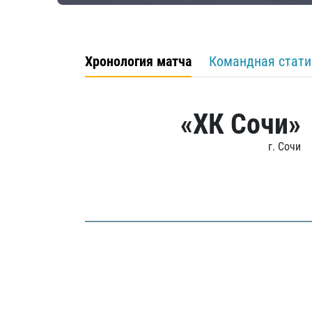
Хронология матча
Командная стати
«ХК Сочи»
г. Сочи