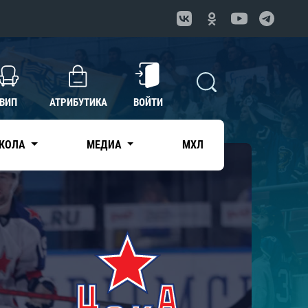
ВИП
АТРИБУТИКА
ВОЙТИ
КОЛА
МЕДИА
МХЛ