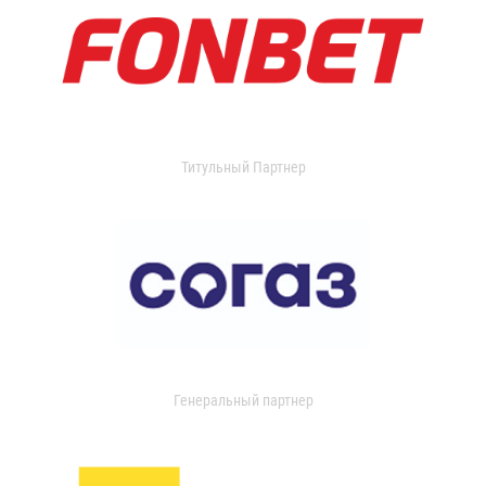
Титульный Партнер
Генеральный партнер