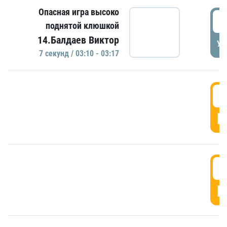
Опасная игра высоко
0
поднятой клюшкой
14.Балдаев Виктор
УД
7 секунд / 03:10 - 03:17
0
Г
0
Г