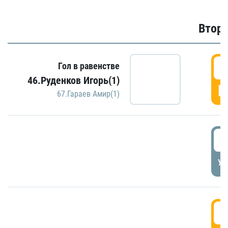
Второ
2
Гол в равенстве
46.Руденков Игорь(1)
Г
67.Гараев Амир(1)
2
УД
3