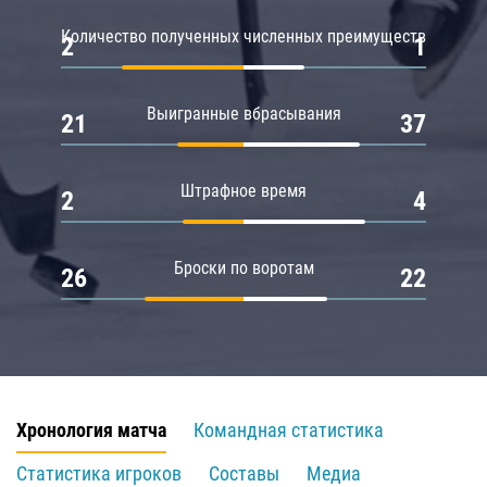
Количество полученных численных преимуществ
2
1
Выигранные вбрасывания
21
37
Штрафное время
2
4
Броски по воротам
26
22
Хронология матча
Командная статистика
Статистика игроков
Составы
Медиа