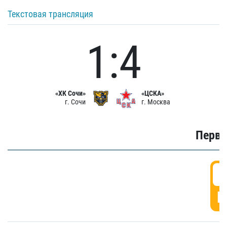
Текстовая трансляция
1:4
«ХК Сочи»
«ЦСКА»
г. Сочи
г. Москва
Первы
0
Г