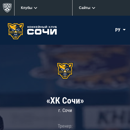
Клубы
Сайты
РУ
«ХК Сочи»
г. Сочи
Тренер: