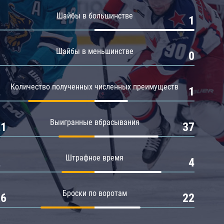
Амур
Шайбы в большинстве
0
1
Барыс
Салават Юлаев
Шайбы в меньшинстве
0
0
Сибирь
Количество полученных численных преимуществ
2
1
Выигранные вбрасывания
21
37
Штрафное время
2
4
Броски по воротам
26
22