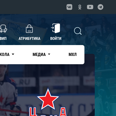
ВИП
АТРИБУТИКА
ВОЙТИ
КОЛА
МЕДИА
МХЛ