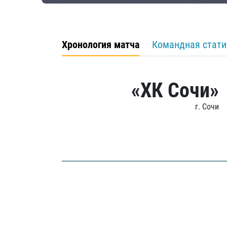
Хронология матча
Командная стати
«ХК Сочи»
г. Сочи