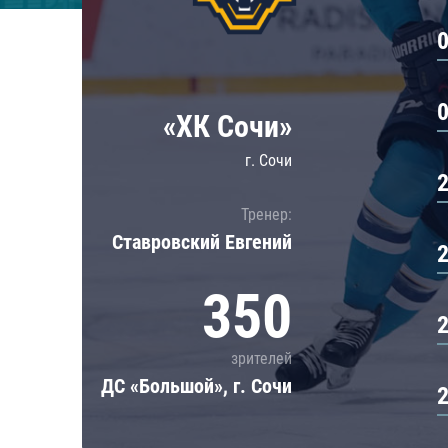
Локомотив
Северсталь
ЦСКА
Шанхайские Драконы
«ХК Сочи»
г. Сочи
Тренер:
Ставровский Евгений
350
зрителей
ДС «Большой», г. Сочи