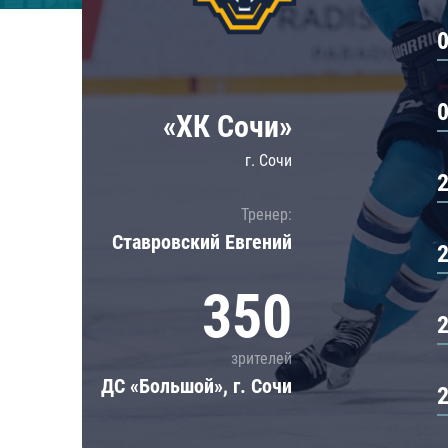
Локомотив
Северсталь
ЦСКА
Шанхайские Драконы
«ХК Сочи»
г. Сочи
Тренер:
Ставровский Евгений
350
зрителей
ДС «Большой», г. Сочи