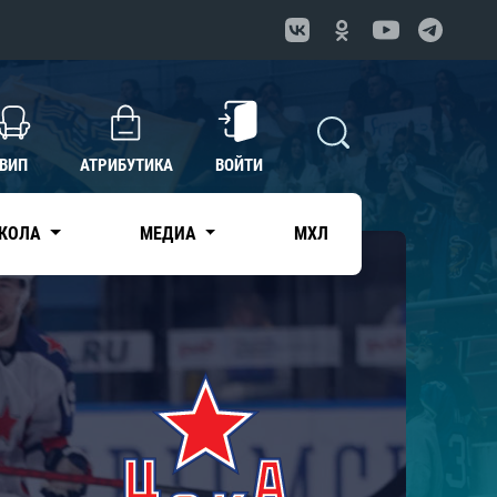
ВИП
АТРИБУТИКА
ВОЙТИ
КОЛА
МЕДИА
МХЛ