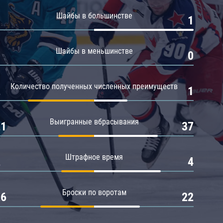
Амур
Шайбы в большинстве
0
1
Барыс
Салават Юлаев
Шайбы в меньшинстве
0
0
Сибирь
Количество полученных численных преимуществ
2
1
Выигранные вбрасывания
21
37
Штрафное время
2
4
Броски по воротам
26
22