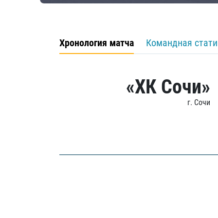
Хронология матча
Командная стати
«ХК Сочи»
г. Сочи