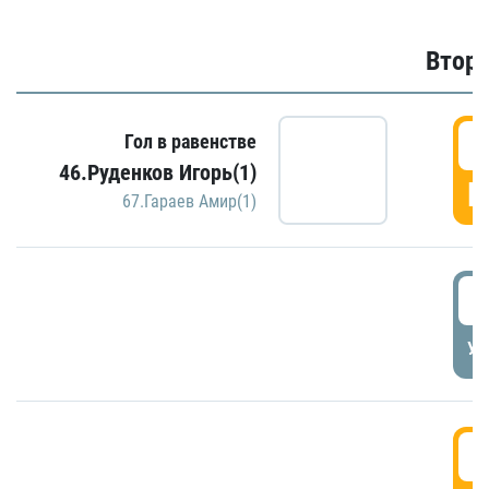
Второ
2
Гол в равенстве
46.Руденков Игорь(1)
Г
67.Гараев Амир(1)
2
УД
3