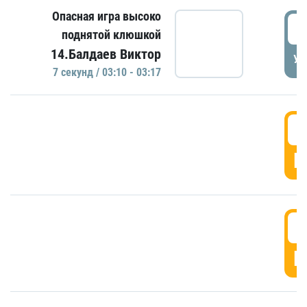
Опасная игра высоко
0
поднятой клюшкой
14.Балдаев Виктор
УД
7 секунд / 03:10 - 03:17
0
Г
0
Г