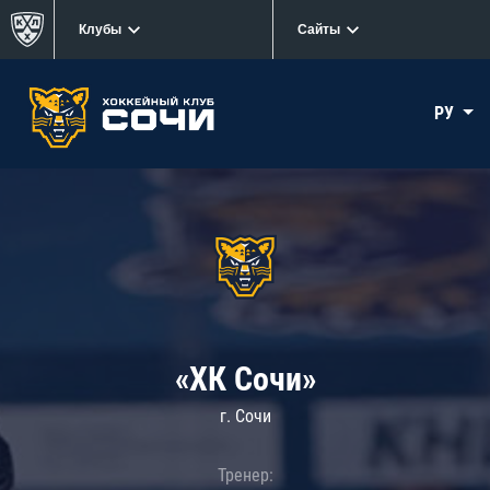
Клубы
Сайты
РУ
«ХК Сочи»
г. Сочи
Тренер: