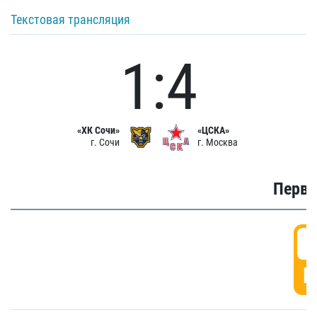
Текстовая трансляция
1:4
«ХК Сочи»
«ЦСКА»
г. Сочи
г. Москва
Первы
0
Г