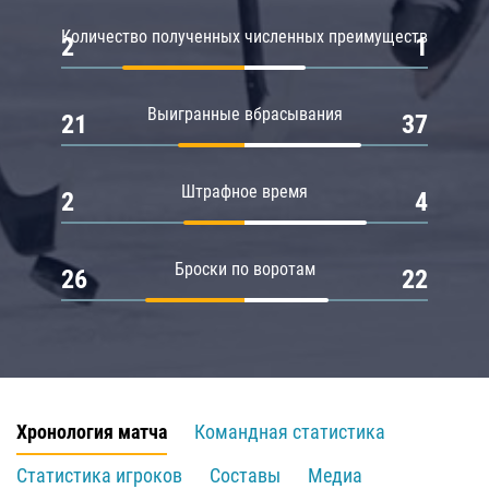
Количество полученных численных преимуществ
2
1
Выигранные вбрасывания
21
37
Штрафное время
2
4
Броски по воротам
26
22
Хронология матча
Командная статистика
Статистика игроков
Составы
Медиа