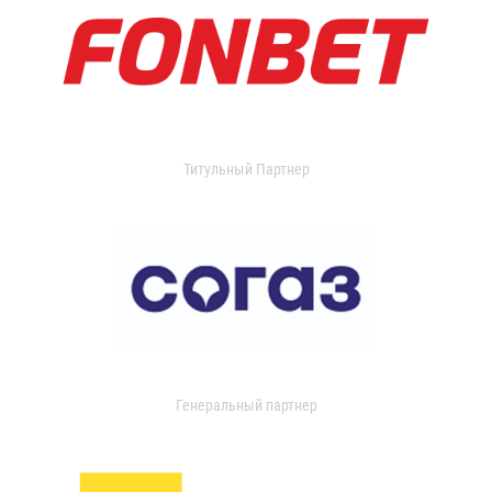
Титульный Партнер
Генеральный партнер