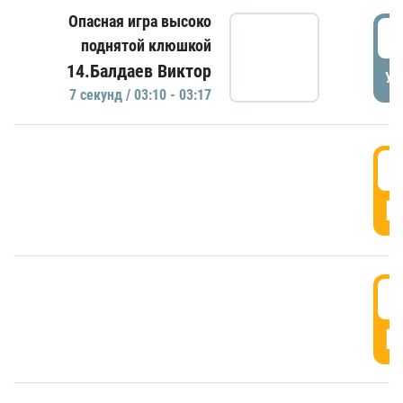
Опасная игра высоко
0
поднятой клюшкой
14.Балдаев Виктор
УД
7 секунд / 03:10 - 03:17
0
Г
0
Г