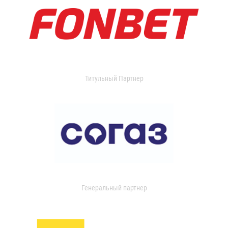
Титульный Партнер
Генеральный партнер