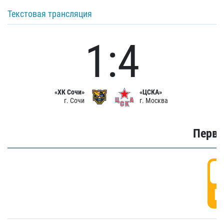
Текстовая трансляция
1:4
«ХК Сочи»
«ЦСКА»
г. Сочи
г. Москва
Первы
0
Г