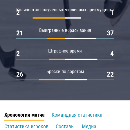
Количество полученных численных преимуществ
2
1
Выигранные вбрасывания
21
37
Штрафное время
2
4
Броски по воротам
26
22
Хронология матча
Командная статистика
Статистика игроков
Составы
Медиа