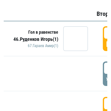
Второ
2
Гол в равенстве
46.Руденков Игорь(1)
Г
67.Гараев Амир(1)
2
УД
3