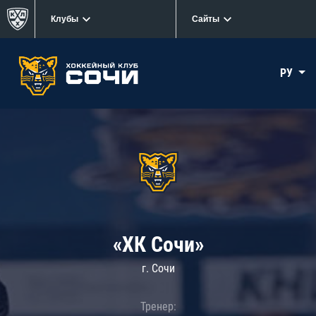
Клубы
Сайты
РУ
«ХК Сочи»
г. Сочи
Тренер: