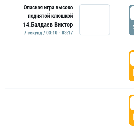
Опасная игра высоко
0
поднятой клюшкой
14.Балдаев Виктор
УД
7 секунд / 03:10 - 03:17
0
Г
0
Г