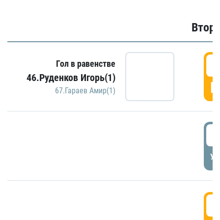
Второ
2
Гол в равенстве
46.Руденков Игорь(1)
Г
67.Гараев Амир(1)
2
УД
3