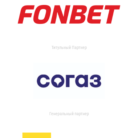
Титульный Партнер
Генеральный партнер