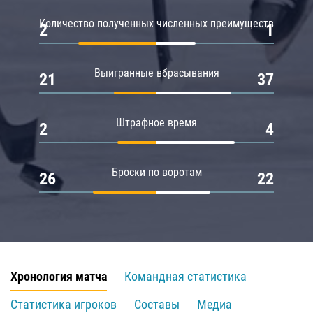
Количество полученных численных преимуществ
2
1
Выигранные вбрасывания
21
37
Штрафное время
2
4
Броски по воротам
26
22
Хронология матча
Командная статистика
Статистика игроков
Составы
Медиа