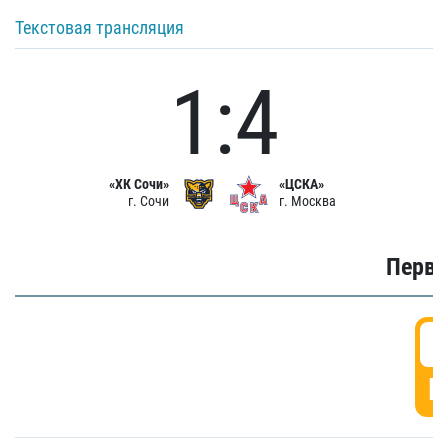
Текстовая трансляция
1:4
«ХК Сочи»
«ЦСКА»
г. Сочи
г. Москва
Первы
0
Г