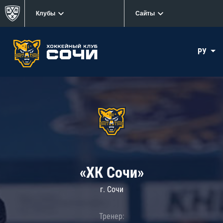
Клубы
Сайты
РУ
«ХК Сочи»
г. Сочи
Тренер: