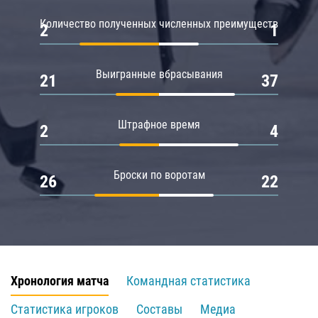
Количество полученных численных преимуществ
2
1
Выигранные вбрасывания
21
37
Штрафное время
2
4
Броски по воротам
26
22
Хронология матча
Командная статистика
Статистика игроков
Составы
Медиа