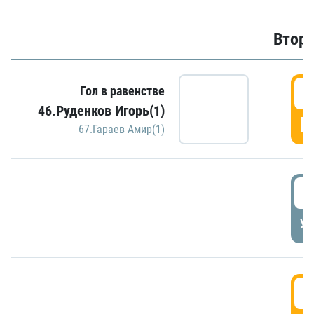
Второ
2
Гол в равенстве
46.Руденков Игорь(1)
Г
67.Гараев Амир(1)
2
УД
3