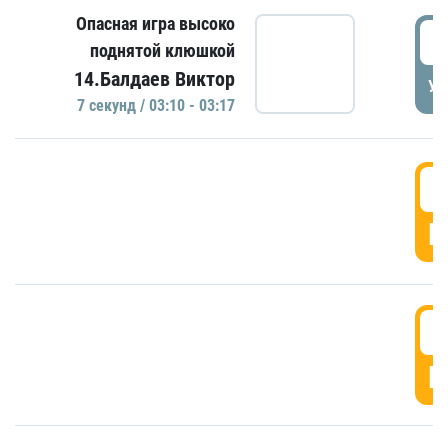
Опасная игра высоко
0
поднятой клюшкой
14.Балдаев Виктор
УД
7 секунд / 03:10 - 03:17
0
Г
0
Г