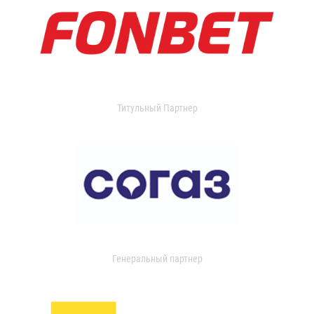
Титульный Партнер
Генеральный партнер