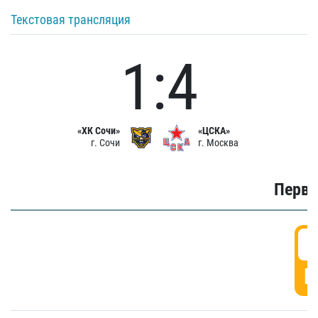
Текстовая трансляция
1:4
«ХК Сочи»
«ЦСКА»
г. Сочи
г. Москва
Первы
0
Г