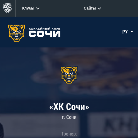
Клубы
Сайты
РУ
«ХК Сочи»
г. Сочи
Тренер: