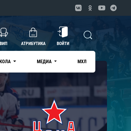
ВИП
АТРИБУТИКА
ВОЙТИ
КОЛА
МЕДИА
МХЛ