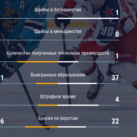
Амур
Шайбы в большинстве
0
1
Барыс
Салават Юлаев
Шайбы в меньшинстве
0
0
Сибирь
Количество полученных численных преимуществ
2
1
Выигранные вбрасывания
21
37
Штрафное время
2
4
Броски по воротам
26
22