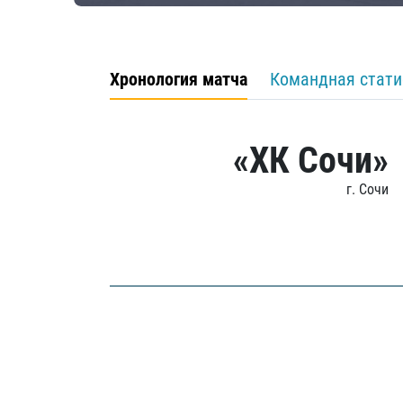
Хронология матча
Командная стати
«ХК Сочи»
г. Сочи