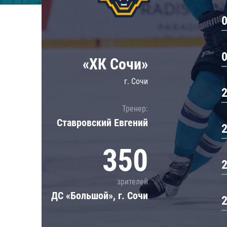
Локомотив
Северсталь
ЦСКА
Шанхайские Драконы
«ХК Сочи»
г. Сочи
Тренер:
Ставровский Евгений
350
зрителей
ДС «Большой», г. Сочи