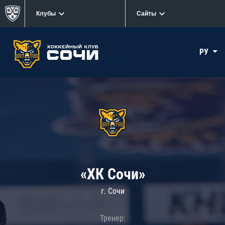
Клубы
Сайты
РУ
«ХК Сочи»
г. Сочи
Тренер: