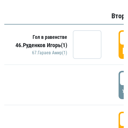
Второ
2
Гол в равенстве
46.Руденков Игорь(1)
Г
67.Гараев Амир(1)
2
УД
3