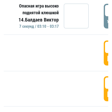
Опасная игра высоко
0
поднятой клюшкой
14.Балдаев Виктор
УД
7 секунд / 03:10 - 03:17
0
Г
0
Г