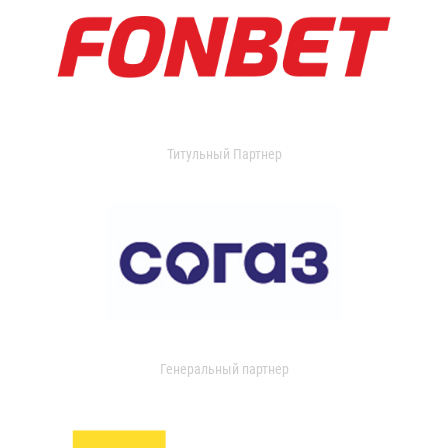
Титульный Партнер
Генеральный партнер