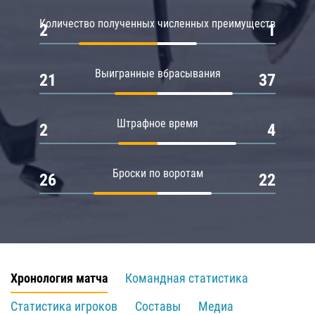
Количество полученных численных преимуществ
2
1
Выигранные вбрасывания
21
37
Штрафное время
2
4
Броски по воротам
26
22
Хронология матча
Командная статистика
Статистика игроков
Составы
Медиа