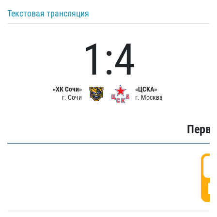
Текстовая трансляция
1:4
«ХК Сочи»
«ЦСКА»
г. Сочи
г. Москва
Первы
0
Г