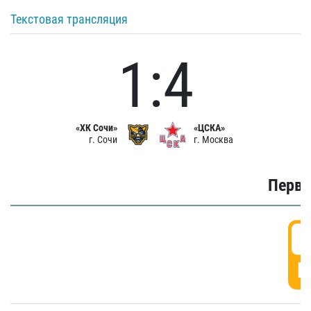
Текстовая трансляция
1:4
«ХК Сочи»
«ЦСКА»
г. Сочи
г. Москва
Первы
0
Г