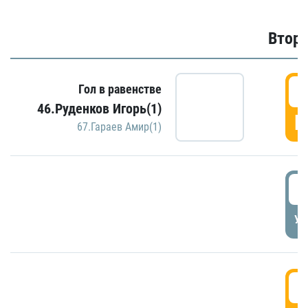
Второ
2
Гол в равенстве
46.Руденков Игорь(1)
Г
67.Гараев Амир(1)
2
УД
3