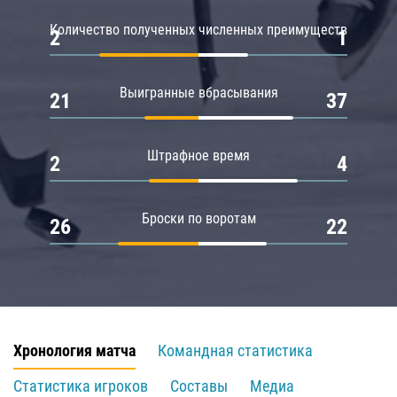
Количество полученных численных преимуществ
2
1
Выигранные вбрасывания
21
37
Штрафное время
2
4
Броски по воротам
26
22
Хронология матча
Командная статистика
Статистика игроков
Составы
Медиа