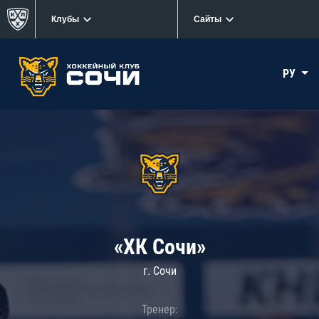
Клубы
Сайты
РУ
«ХК Сочи»
г. Сочи
Тренер: