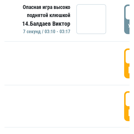
Опасная игра высоко
0
поднятой клюшкой
14.Балдаев Виктор
УД
7 секунд / 03:10 - 03:17
0
Г
0
Г