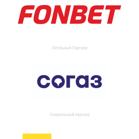
Титульный Партнер
Генеральный партнер