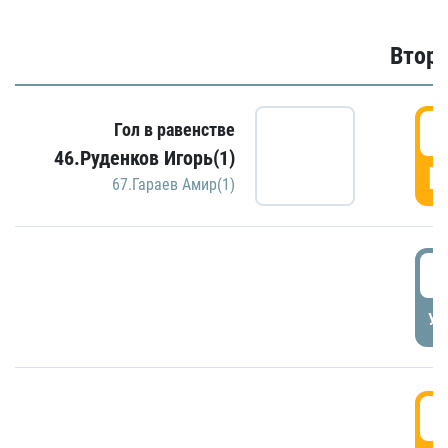
Второ
2
Гол в равенстве
46.Руденков Игорь(1)
Г
67.Гараев Амир(1)
2
УД
3