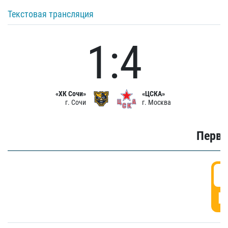
Текстовая трансляция
1:4
«ХК Сочи»
«ЦСКА»
г. Сочи
г. Москва
Первы
0
Г