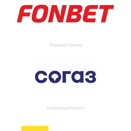
Титульный Партнер
Генеральный партнер