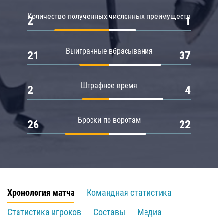
Количество полученных численных преимуществ
2
1
Выигранные вбрасывания
21
37
Штрафное время
2
4
Броски по воротам
26
22
Хронология матча
Командная статистика
Статистика игроков
Составы
Медиа