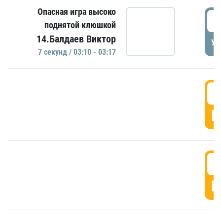
Опасная игра высоко
0
поднятой клюшкой
14.Балдаев Виктор
УД
7 секунд / 03:10 - 03:17
0
Г
0
Г