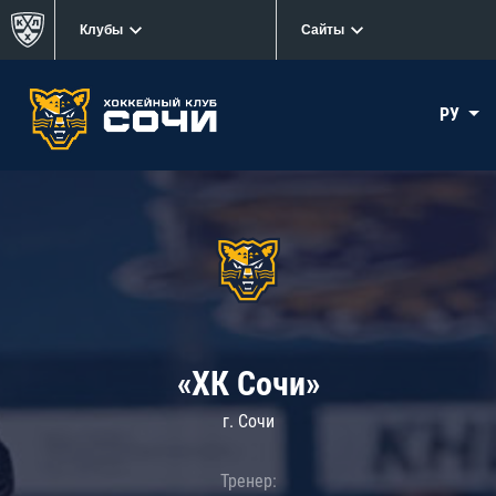
Клубы
Сайты
РУ
«ХК Сочи»
г. Сочи
Тренер: