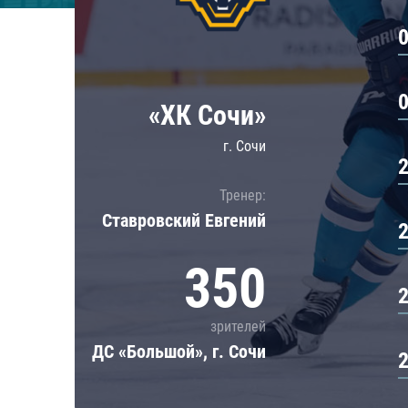
Локомотив
Северсталь
ЦСКА
Шанхайские Драконы
«ХК Сочи»
г. Сочи
Тренер:
Ставровский Евгений
350
зрителей
ДС «Большой», г. Сочи