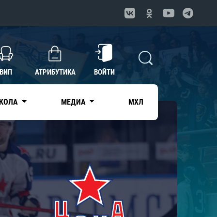
ВИП
АТРИБУТИКА
ВОЙТИ
КОЛА
МЕДИА
МХЛ