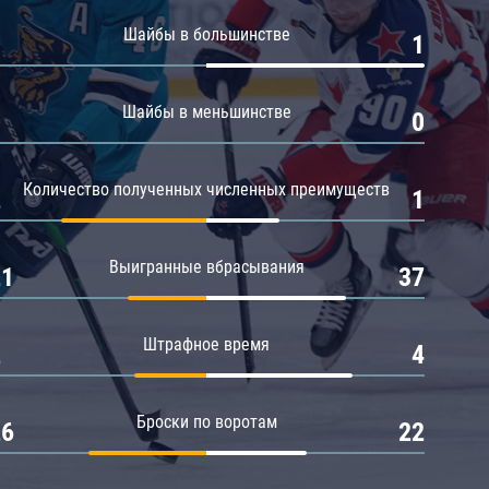
Амур
Шайбы в большинстве
0
1
Барыс
Салават Юлаев
Шайбы в меньшинстве
0
0
Сибирь
Количество полученных численных преимуществ
2
1
Выигранные вбрасывания
21
37
Штрафное время
2
4
Броски по воротам
26
22