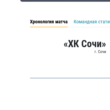
Хронология матча
Командная стати
«ХК Сочи»
г. Сочи