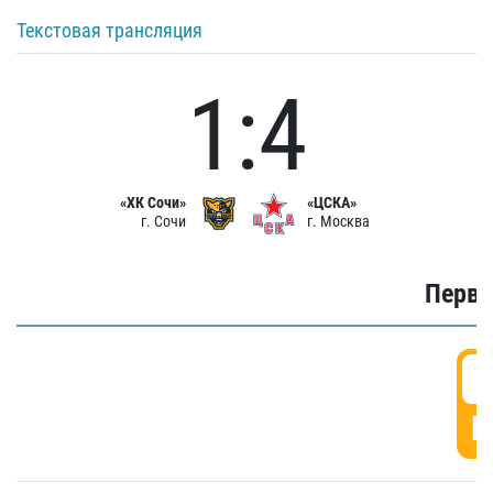
Текстовая трансляция
1:4
«ХК Сочи»
«ЦСКА»
г. Сочи
г. Москва
Первы
0
Г