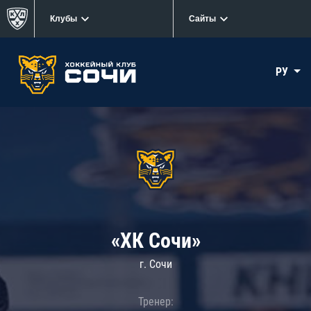
Клубы
Сайты
РУ
«ХК Сочи»
г. Сочи
Тренер: