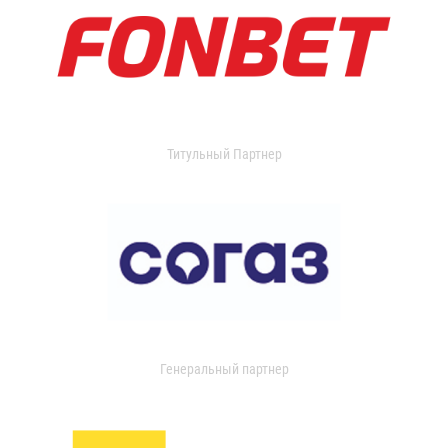
Титульный Партнер
Генеральный партнер