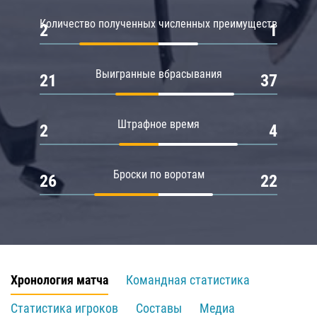
Количество полученных численных преимуществ
2
1
Выигранные вбрасывания
21
37
Штрафное время
2
4
Броски по воротам
26
22
Хронология матча
Командная статистика
Статистика игроков
Составы
Медиа