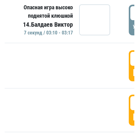
Опасная игра высоко
0
поднятой клюшкой
14.Балдаев Виктор
УД
7 секунд / 03:10 - 03:17
0
Г
0
Г