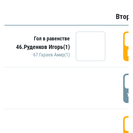
Второ
2
Гол в равенстве
46.Руденков Игорь(1)
Г
67.Гараев Амир(1)
2
УД
3