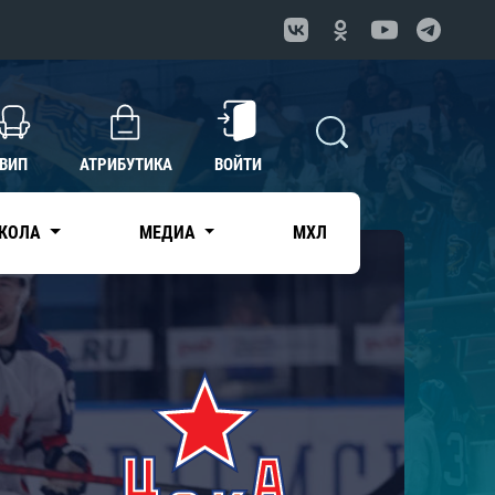
ВИП
АТРИБУТИКА
ВОЙТИ
КОЛА
МЕДИА
МХЛ