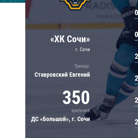
Локомотив
Северсталь
ЦСКА
Шанхайские Драконы
«ХК Сочи»
г. Сочи
Тренер:
Ставровский Евгений
350
зрителей
ДС «Большой», г. Сочи