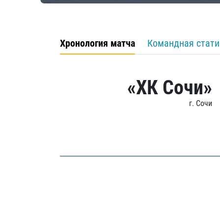
Хронология матча
Командная стати
«ХК Сочи»
г. Сочи