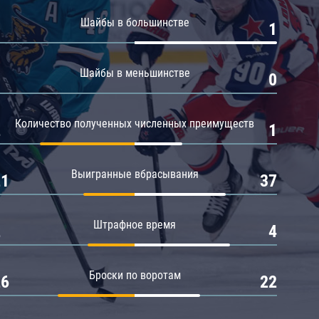
Амур
Шайбы в большинстве
0
1
Барыс
Салават Юлаев
Шайбы в меньшинстве
0
0
Сибирь
Количество полученных численных преимуществ
2
1
Выигранные вбрасывания
21
37
Штрафное время
2
4
Броски по воротам
26
22