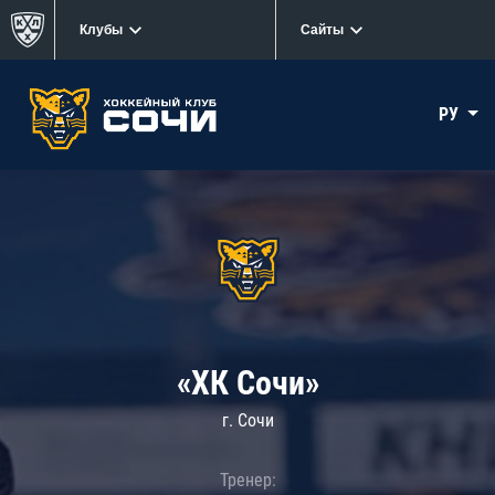
Клубы
Сайты
РУ
«ХК Сочи»
г. Сочи
Тренер: