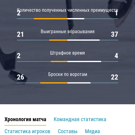
Количество полученных численных преимуществ
2
1
Выигранные вбрасывания
21
37
Штрафное время
2
4
Броски по воротам
26
22
Хронология матча
Командная статистика
Статистика игроков
Составы
Медиа