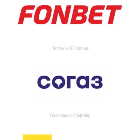
Титульный Партнер
Генеральный партнер