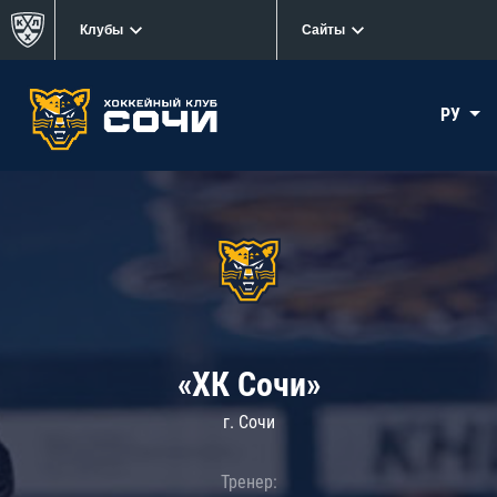
Клубы
Сайты
РУ
«ХК Сочи»
г. Сочи
Тренер: