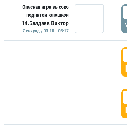
Опасная игра высоко
0
поднятой клюшкой
14.Балдаев Виктор
УД
7 секунд / 03:10 - 03:17
0
Г
0
Г