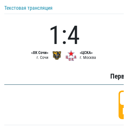
Текстовая трансляция
1:4
«ХК Сочи»
«ЦСКА»
г. Сочи
г. Москва
Первы
0
Г