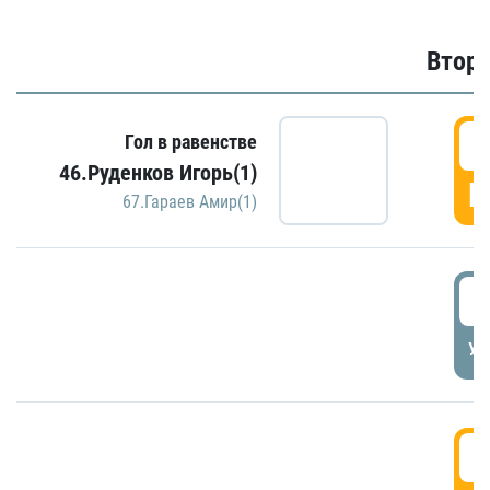
Второ
2
Гол в равенстве
46.Руденков Игорь(1)
Г
67.Гараев Амир(1)
2
УД
3