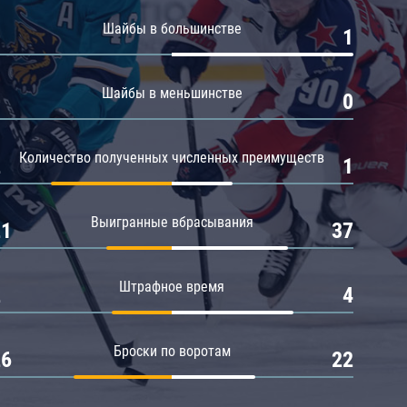
Амур
Шайбы в большинстве
0
1
Барыс
Салават Юлаев
Шайбы в меньшинстве
0
0
Сибирь
Количество полученных численных преимуществ
2
1
Выигранные вбрасывания
21
37
Штрафное время
2
4
Броски по воротам
26
22