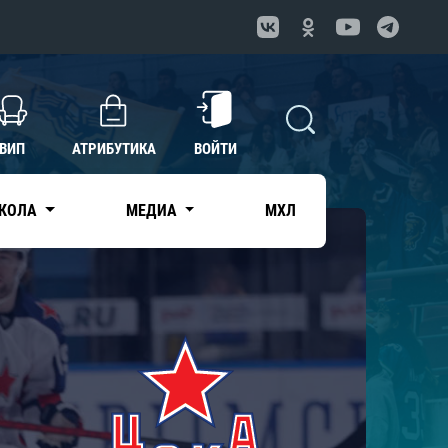
ВИП
АТРИБУТИКА
ВОЙТИ
КОЛА
МЕДИА
МХЛ