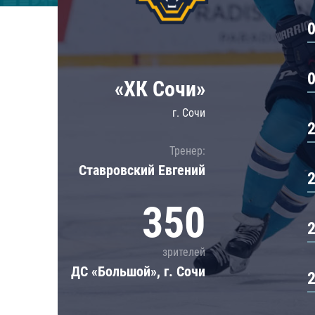
Локомотив
Северсталь
ЦСКА
Шанхайские Драконы
«ХК Сочи»
г. Сочи
Тренер:
Ставровский Евгений
350
зрителей
ДС «Большой», г. Сочи