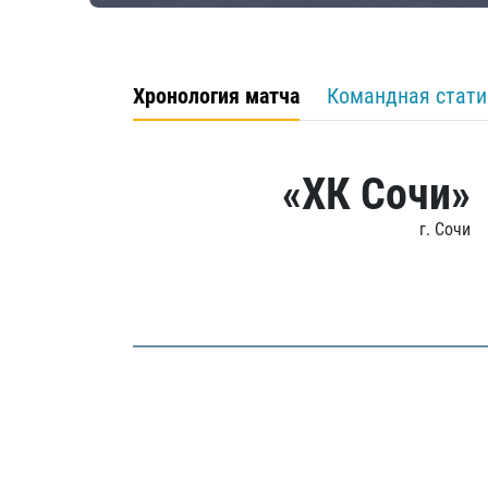
Хронология матча
Командная стати
«ХК Сочи»
г. Сочи