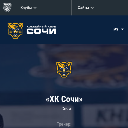
Клубы
Сайты
РУ
«ХК Сочи»
г. Сочи
Тренер: