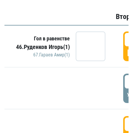
Второ
2
Гол в равенстве
46.Руденков Игорь(1)
Г
67.Гараев Амир(1)
2
УД
3