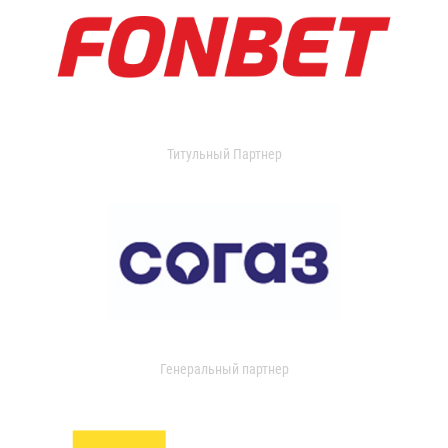
Титульный Партнер
Генеральный партнер