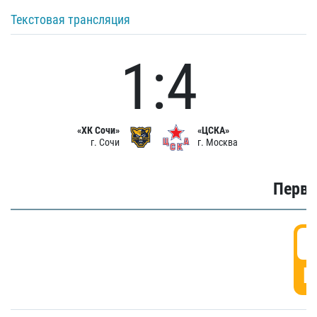
Текстовая трансляция
1:4
«ХК Сочи»
«ЦСКА»
г. Сочи
г. Москва
Первы
0
Г