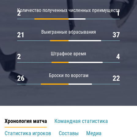
Количество полученных численных преимуществ
2
1
Выигранные вбрасывания
21
37
Штрафное время
2
4
Броски по воротам
26
22
Хронология матча
Командная статистика
Статистика игроков
Составы
Медиа