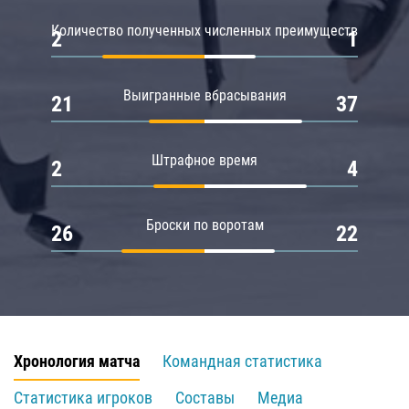
Количество полученных численных преимуществ
2
1
Выигранные вбрасывания
21
37
Штрафное время
2
4
Броски по воротам
26
22
Хронология матча
Командная статистика
Статистика игроков
Составы
Медиа