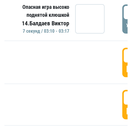
Опасная игра высоко
0
поднятой клюшкой
14.Балдаев Виктор
УД
7 секунд / 03:10 - 03:17
0
Г
0
Г