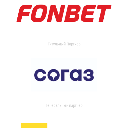
Титульный Партнер
Генеральный партнер