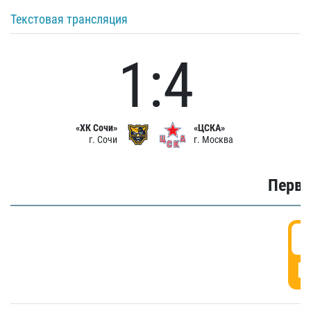
Текстовая трансляция
1:4
«ХК Сочи»
«ЦСКА»
г. Сочи
г. Москва
Первы
0
Г