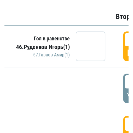
Второ
2
Гол в равенстве
46.Руденков Игорь(1)
Г
67.Гараев Амир(1)
2
УД
3