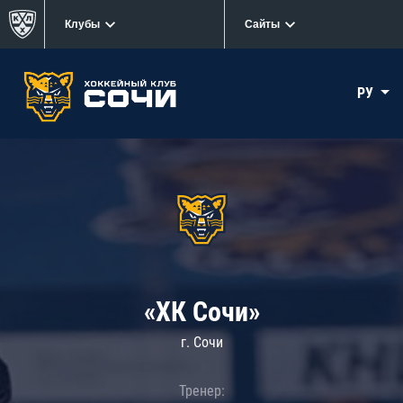
Клубы
Сайты
РУ
«ХК Сочи»
г. Сочи
Тренер: