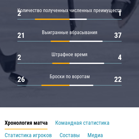
Количество полученных численных преимуществ
2
1
Выигранные вбрасывания
21
37
Штрафное время
2
4
Броски по воротам
26
22
Хронология матча
Командная статистика
Статистика игроков
Составы
Медиа