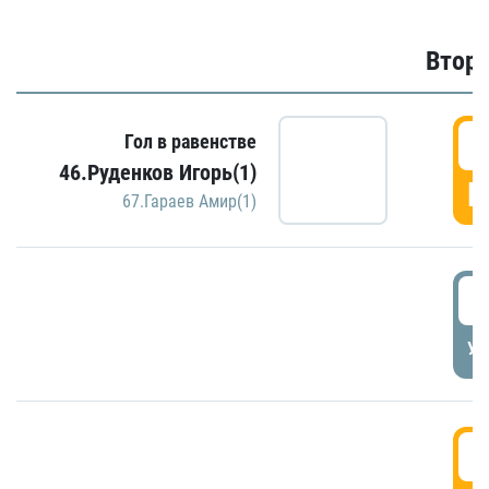
Второ
2
Гол в равенстве
46.Руденков Игорь(1)
Г
67.Гараев Амир(1)
2
УД
3