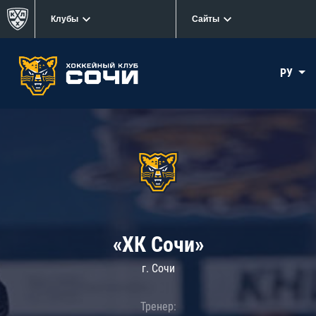
Клубы
Сайты
РУ
«ХК Сочи»
г. Сочи
Тренер: