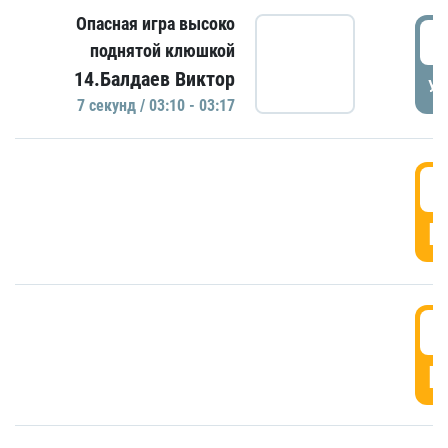
Опасная игра высоко
0
поднятой клюшкой
14.Балдаев Виктор
УД
7 секунд / 03:10 - 03:17
0
Г
0
Г