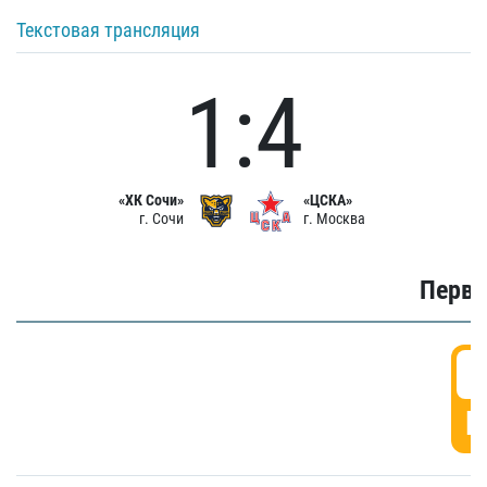
Текстовая трансляция
1:4
«ХК Сочи»
«ЦСКА»
г. Сочи
г. Москва
Первы
0
Г