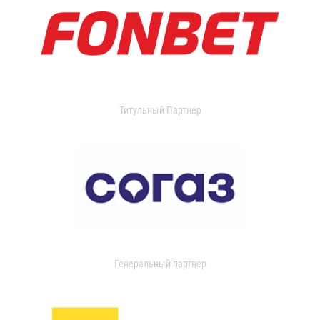
Титульный Партнер
Генеральный партнер