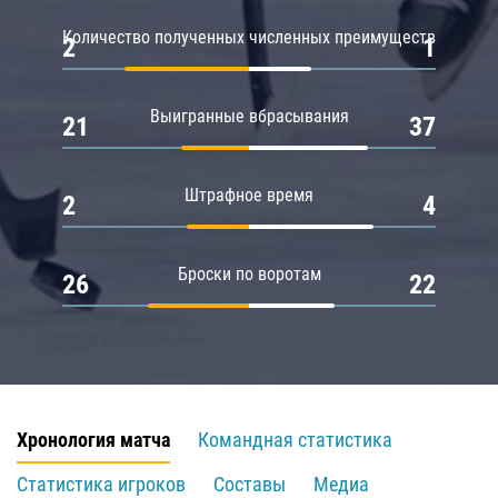
Количество полученных численных преимуществ
2
1
Выигранные вбрасывания
21
37
Штрафное время
2
4
Броски по воротам
26
22
Хронология матча
Командная статистика
Статистика игроков
Составы
Медиа