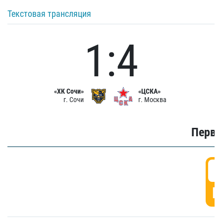
Текстовая трансляция
1:4
«ХК Сочи»
«ЦСКА»
г. Сочи
г. Москва
Первы
0
Г