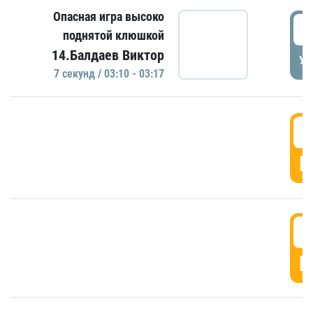
Опасная игра высоко
0
поднятой клюшкой
14.Балдаев Виктор
УД
7 секунд / 03:10 - 03:17
0
Г
0
Г