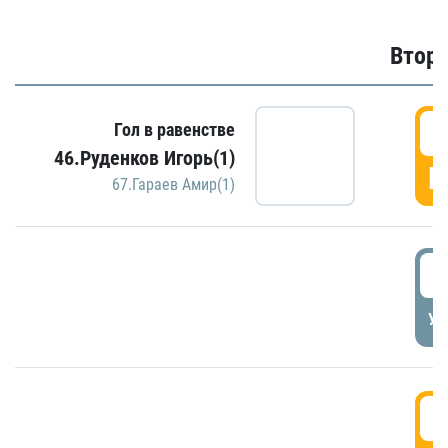
Второ
2
Гол в равенстве
46.Руденков Игорь(1)
Г
67.Гараев Амир(1)
2
УД
3