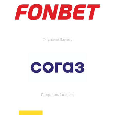
Титульный Партнер
Генеральный партнер