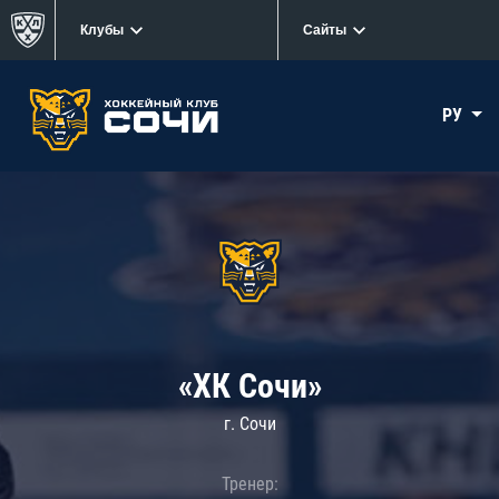
Клубы
Сайты
РУ
«ХК Сочи»
г. Сочи
Тренер: