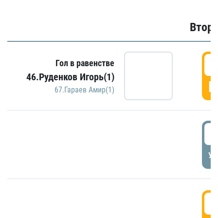
Второ
2
Гол в равенстве
46.Руденков Игорь(1)
Г
67.Гараев Амир(1)
2
УД
3