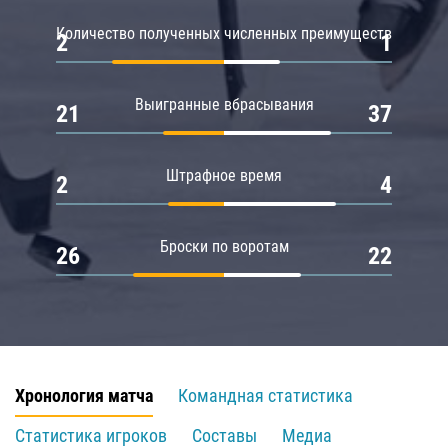
Количество полученных численных преимуществ
2
1
Выигранные вбрасывания
21
37
Штрафное время
2
4
Броски по воротам
26
22
Хронология матча
Командная статистика
Статистика игроков
Составы
Медиа