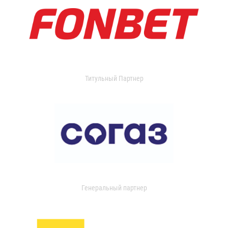
Титульный Партнер
Генеральный партнер