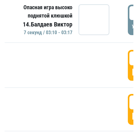
Опасная игра высоко
0
поднятой клюшкой
14.Балдаев Виктор
УД
7 секунд / 03:10 - 03:17
0
Г
0
Г