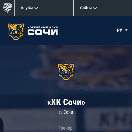
Клубы
Сайты
РУ
«ХК Сочи»
г. Сочи
Тренер: