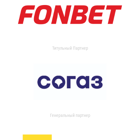
Титульный Партнер
Генеральный партнер