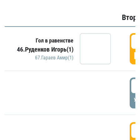
Второ
2
Гол в равенстве
46.Руденков Игорь(1)
Г
67.Гараев Амир(1)
2
УД
3