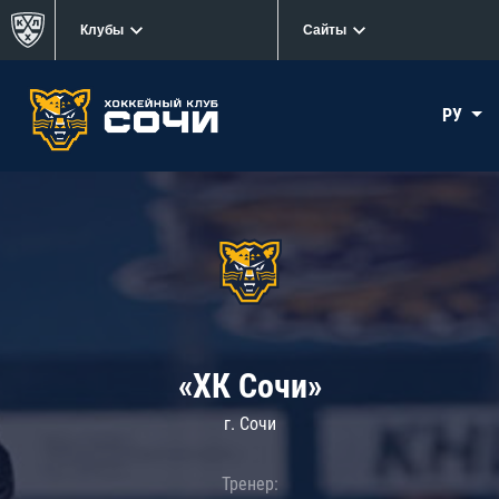
Клубы
Сайты
РУ
«ХК Сочи»
г. Сочи
Тренер: