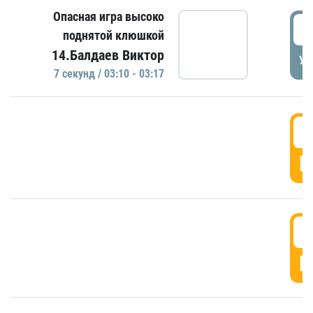
Опасная игра высоко
0
поднятой клюшкой
14.Балдаев Виктор
УД
7 секунд / 03:10 - 03:17
0
Г
0
Г