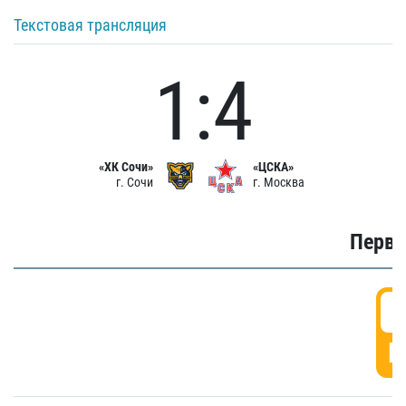
Текстовая трансляция
1:4
«ХК Сочи»
«ЦСКА»
г. Сочи
г. Москва
Первы
0
Г