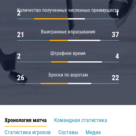
Количество полученных численных преимуществ
2
1
Выигранные вбрасывания
21
37
Штрафное время
2
4
Броски по воротам
26
22
Хронология матча
Командная статистика
Статистика игроков
Составы
Медиа