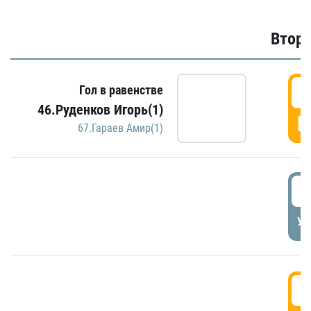
Второ
2
Гол в равенстве
46.Руденков Игорь(1)
Г
67.Гараев Амир(1)
2
УД
3