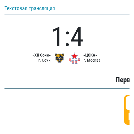
Текстовая трансляция
1:4
«ХК Сочи»
«ЦСКА»
г. Сочи
г. Москва
Первы
0
Г