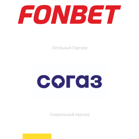
Титульный Партнер
Генеральный партнер