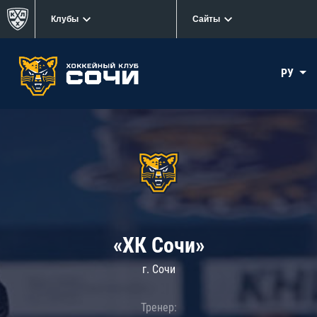
Клубы
Сайты
РУ
«ХК Сочи»
г. Сочи
Тренер: