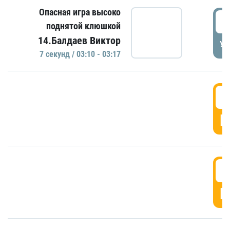
Опасная игра высоко
0
поднятой клюшкой
14.Балдаев Виктор
УД
7 секунд / 03:10 - 03:17
0
Г
0
Г