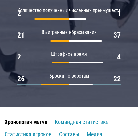
Количество полученных численных преимуществ
2
1
Выигранные вбрасывания
21
37
Штрафное время
2
4
Броски по воротам
26
22
Хронология матча
Командная статистика
Статистика игроков
Составы
Медиа