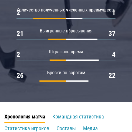
Количество полученных численных преимуществ
2
1
Выигранные вбрасывания
21
37
Штрафное время
2
4
Броски по воротам
26
22
Хронология матча
Командная статистика
Статистика игроков
Составы
Медиа