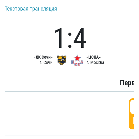
Текстовая трансляция
1:4
«ХК Сочи»
«ЦСКА»
г. Сочи
г. Москва
Первы
0
Г