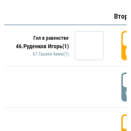
Второ
2
Гол в равенстве
46.Руденков Игорь(1)
Г
67.Гараев Амир(1)
2
УД
3