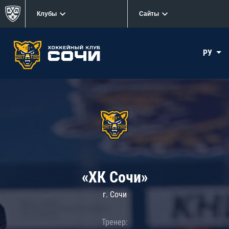
Клубы
Сайты
РУ
«ХК Сочи»
г. Сочи
Тренер: