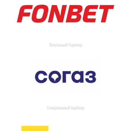
Титульный Партнер
Генеральный партнер