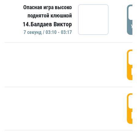
Опасная игра высоко
0
поднятой клюшкой
14.Балдаев Виктор
УД
7 секунд / 03:10 - 03:17
0
Г
0
Г