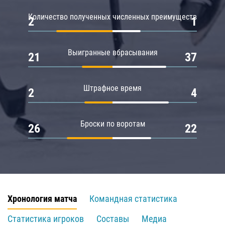
Количество полученных численных преимуществ
2
1
Выигранные вбрасывания
21
37
Штрафное время
2
4
Броски по воротам
26
22
Хронология матча
Командная статистика
Статистика игроков
Составы
Медиа