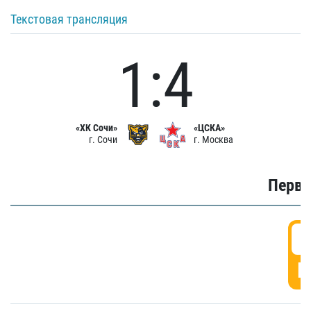
Текстовая трансляция
1:4
«ХК Сочи»
«ЦСКА»
г. Сочи
г. Москва
Первы
0
Г