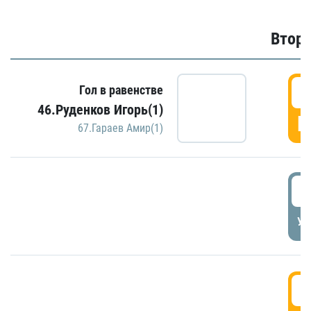
Второ
2
Гол в равенстве
46.Руденков Игорь(1)
Г
67.Гараев Амир(1)
2
УД
3