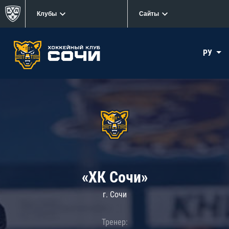
Клубы
Сайты
РУ
«ХК Сочи»
г. Сочи
Тренер: