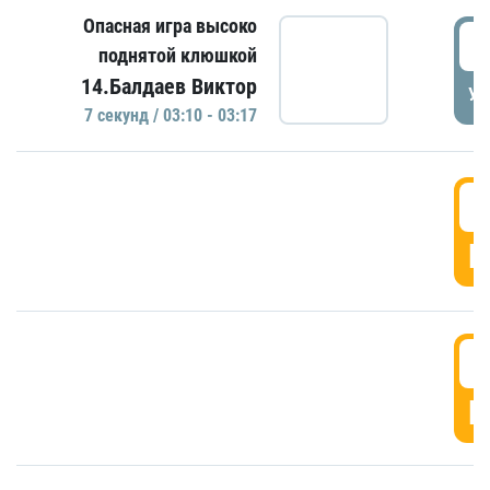
Опасная игра высоко
0
поднятой клюшкой
14.Балдаев Виктор
УД
7 секунд / 03:10 - 03:17
0
Г
0
Г