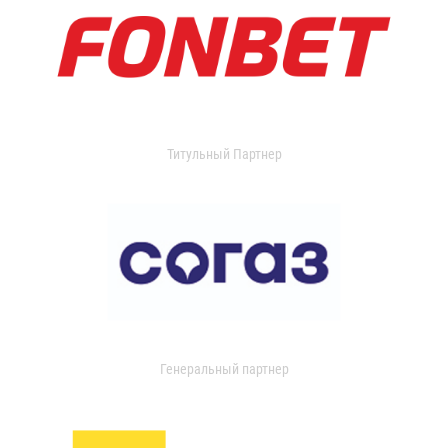
Титульный Партнер
Генеральный партнер