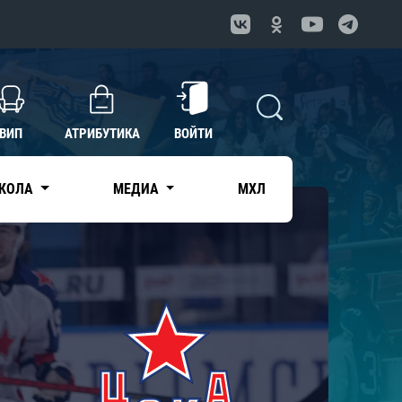
ВИП
АТРИБУТИКА
ВОЙТИ
КОЛА
МЕДИА
МХЛ