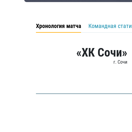
Хронология матча
Командная стати
«ХК Сочи»
г. Сочи