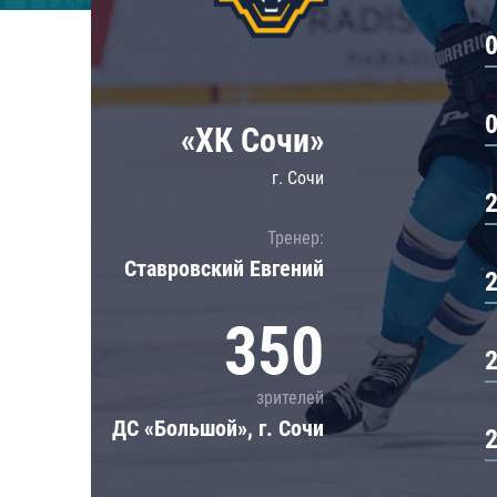
Локомотив
Северсталь
ЦСКА
Шанхайские Драконы
«ХК Сочи»
г. Сочи
Тренер:
Ставровский Евгений
350
зрителей
ДС «Большой», г. Сочи