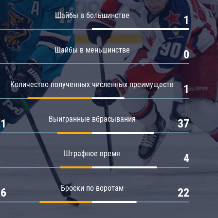
Амур
Шайбы в большинстве
0
1
Барыс
Салават Юлаев
Шайбы в меньшинстве
0
0
Сибирь
Количество полученных численных преимуществ
2
1
Выигранные вбрасывания
21
37
Штрафное время
2
4
Броски по воротам
26
22