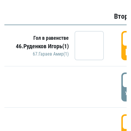
Второ
2
Гол в равенстве
46.Руденков Игорь(1)
Г
67.Гараев Амир(1)
2
УД
3