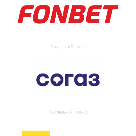
Титульный Партнер
Генеральный партнер