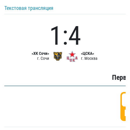
Текстовая трансляция
1:4
«ХК Сочи»
«ЦСКА»
г. Сочи
г. Москва
Первы
0
Г