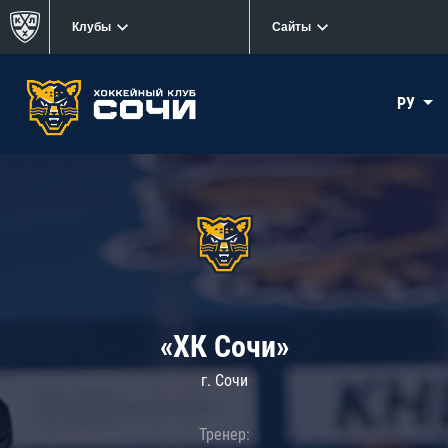
Клубы
Сайты
РУ
«ХК Сочи»
г. Сочи
Тренер: