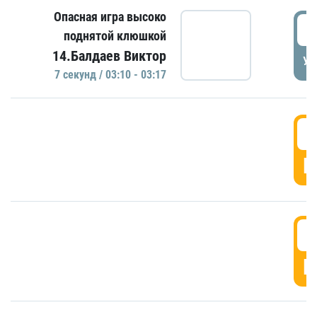
Опасная игра высоко
0
поднятой клюшкой
14.Балдаев Виктор
УД
7 секунд / 03:10 - 03:17
0
Г
0
Г