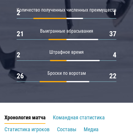
Количество полученных численных преимуществ
2
1
Выигранные вбрасывания
21
37
Штрафное время
2
4
Броски по воротам
26
22
Хронология матча
Командная статистика
Статистика игроков
Составы
Медиа