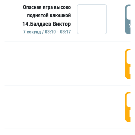
Опасная игра высоко
0
поднятой клюшкой
14.Балдаев Виктор
УД
7 секунд / 03:10 - 03:17
0
Г
0
Г