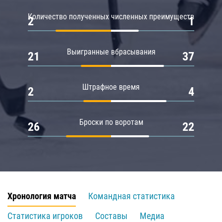
Количество полученных численных преимуществ
2
1
Выигранные вбрасывания
21
37
Штрафное время
2
4
Броски по воротам
26
22
Хронология матча
Командная статистика
Статистика игроков
Составы
Медиа