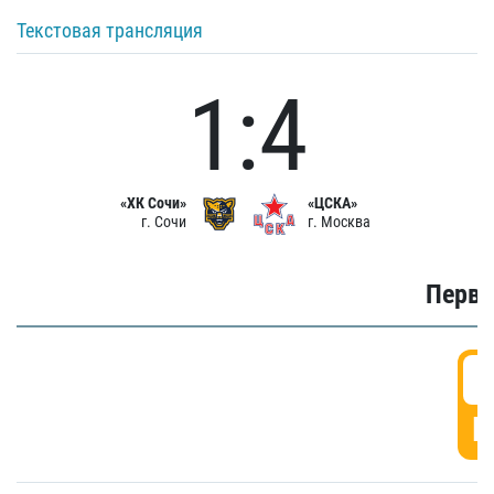
Текстовая трансляция
1:4
«ХК Сочи»
«ЦСКА»
г. Сочи
г. Москва
Первы
0
Г