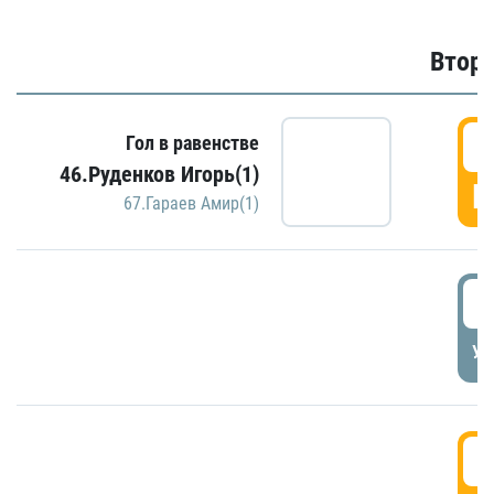
Второ
2
Гол в равенстве
46.Руденков Игорь(1)
Г
67.Гараев Амир(1)
2
УД
3