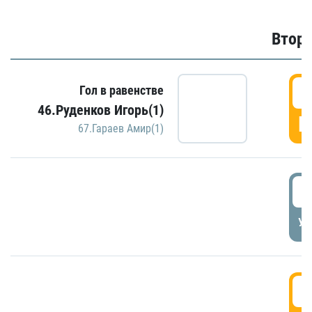
Второ
2
Гол в равенстве
46.Руденков Игорь(1)
Г
67.Гараев Амир(1)
2
УД
3