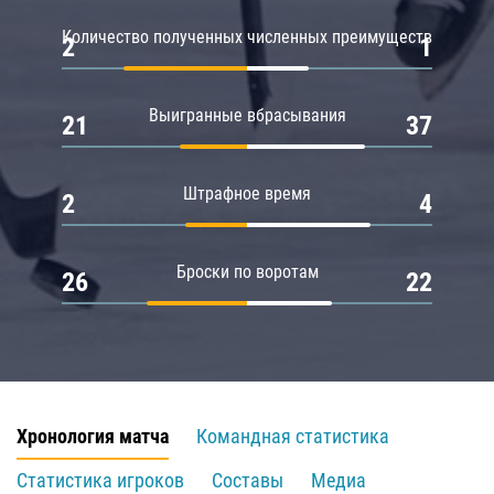
Количество полученных численных преимуществ
2
1
Выигранные вбрасывания
21
37
Штрафное время
2
4
Броски по воротам
26
22
Хронология матча
Командная статистика
Статистика игроков
Составы
Медиа