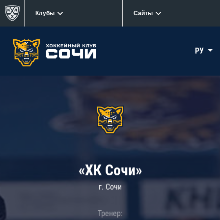
Клубы
Сайты
РУ
«ХК Сочи»
г. Сочи
Тренер: