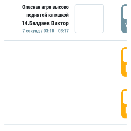
Опасная игра высоко
0
поднятой клюшкой
14.Балдаев Виктор
УД
7 секунд / 03:10 - 03:17
0
Г
0
Г