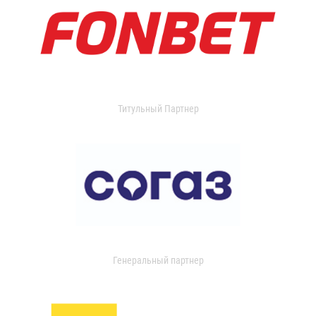
Титульный Партнер
Генеральный партнер