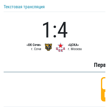
Текстовая трансляция
1:4
«ХК Сочи»
«ЦСКА»
г. Сочи
г. Москва
Первы
0
Г