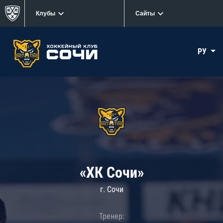
Клубы
Сайты
РУ
«ХК Сочи»
г. Сочи
Тренер: