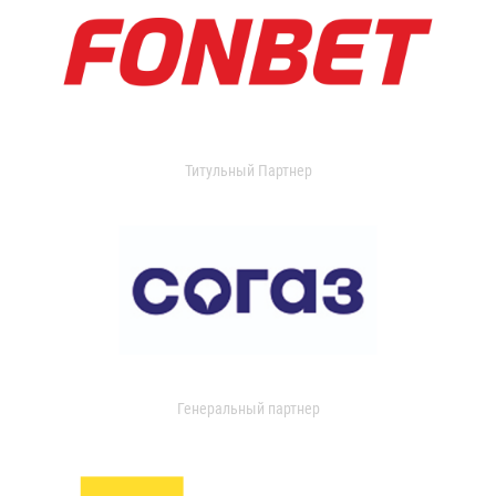
Титульный Партнер
Генеральный партнер