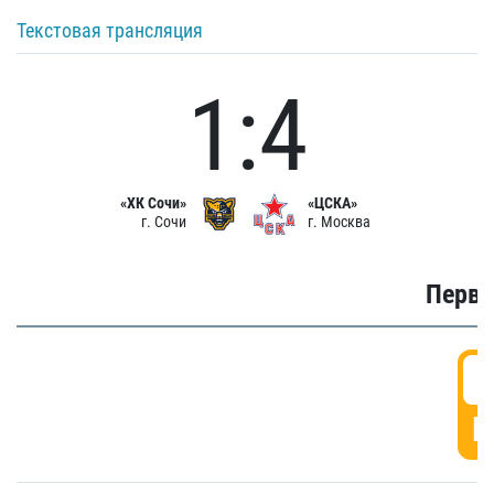
Текстовая трансляция
1:4
«ХК Сочи»
«ЦСКА»
г. Сочи
г. Москва
Первы
0
Г