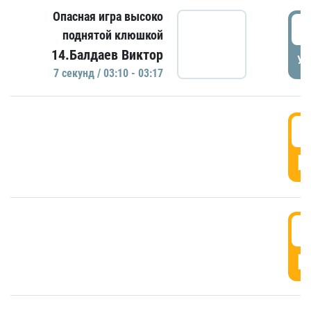
Опасная игра высоко
0
поднятой клюшкой
14.Балдаев Виктор
УД
7 секунд / 03:10 - 03:17
0
Г
0
Г