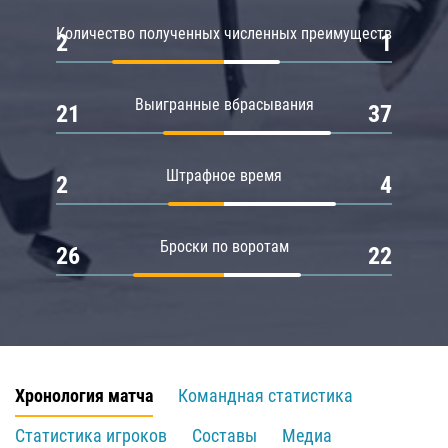
Количество полученных численных преимуществ
2
1
Выигранные вбрасывания
21
37
Штрафное время
2
4
Броски по воротам
26
22
Хронология матча
Командная статистика
Статистика игроков
Составы
Медиа