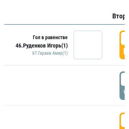
Второ
2
Гол в равенстве
46.Руденков Игорь(1)
Г
67.Гараев Амир(1)
2
УД
3