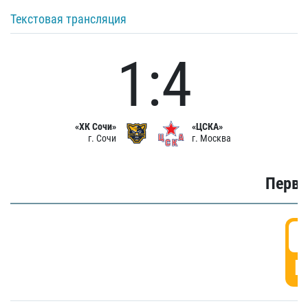
Текстовая трансляция
1:4
«ХК Сочи»
«ЦСКА»
г. Сочи
г. Москва
Первы
0
Г