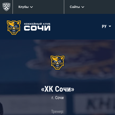
Клубы
Сайты
РУ
«ХК Сочи»
г. Сочи
Тренер: