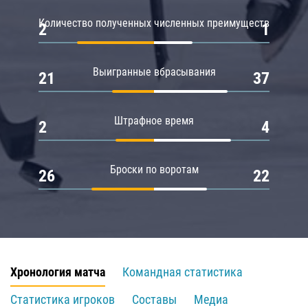
Количество полученных численных преимуществ
2
1
Выигранные вбрасывания
21
37
Штрафное время
2
4
Броски по воротам
26
22
Хронология матча
Командная статистика
Статистика игроков
Составы
Медиа