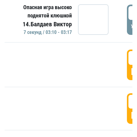
Опасная игра высоко
0
поднятой клюшкой
14.Балдаев Виктор
УД
7 секунд / 03:10 - 03:17
0
Г
0
Г