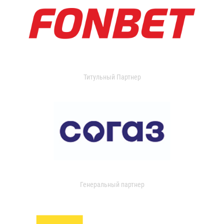
Титульный Партнер
Генеральный партнер