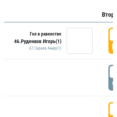
Второ
2
Гол в равенстве
46.Руденков Игорь(1)
Г
67.Гараев Амир(1)
2
УД
3