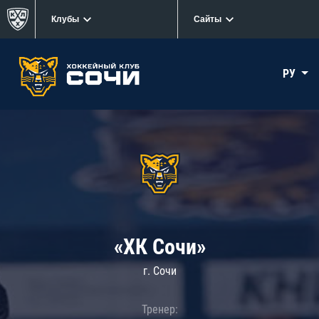
Клубы
Сайты
РУ
«ХК Сочи»
г. Сочи
Тренер: