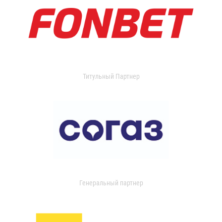
Титульный Партнер
Генеральный партнер