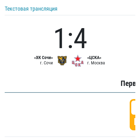
Текстовая трансляция
1:4
«ХК Сочи»
«ЦСКА»
г. Сочи
г. Москва
Первы
0
Г