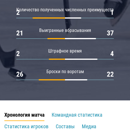
Количество полученных численных преимуществ
2
1
Выигранные вбрасывания
21
37
Штрафное время
2
4
Броски по воротам
26
22
Хронология матча
Командная статистика
Статистика игроков
Составы
Медиа