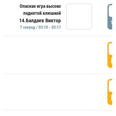
Опасная игра высоко
0
поднятой клюшкой
14.Балдаев Виктор
УД
7 секунд / 03:10 - 03:17
0
Г
0
Г