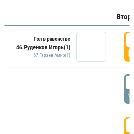
Второ
2
Гол в равенстве
46.Руденков Игорь(1)
Г
67.Гараев Амир(1)
2
УД
3