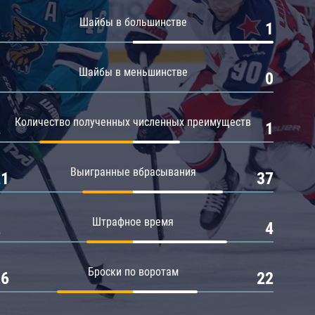
Амур
Шайбы в большинстве
0
1
Барыс
Салават Юлаев
Шайбы в меньшинстве
0
0
Сибирь
Количество полученных численных преимуществ
2
1
Выигранные вбрасывания
21
37
Штрафное время
2
4
Броски по воротам
26
22