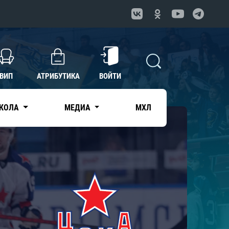
ВИП
АТРИБУТИКА
ВОЙТИ
КОЛА
МЕДИА
МХЛ