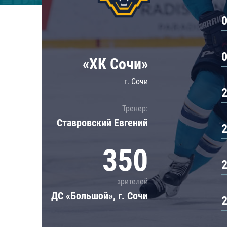
Локомотив
Северсталь
ЦСКА
Шанхайские Драконы
«ХК Сочи»
г. Сочи
Тренер:
Ставровский Евгений
350
зрителей
ДС «Большой», г. Сочи