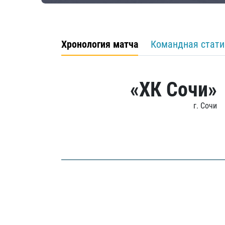
Хронология матча
Командная стати
«ХК Сочи»
г. Сочи