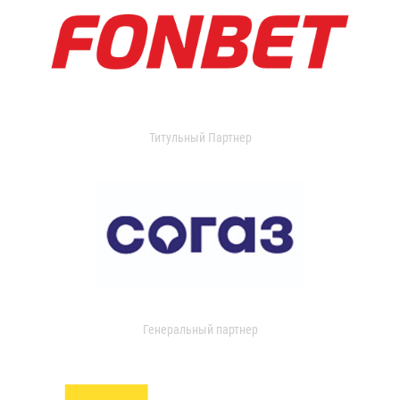
Титульный Партнер
Генеральный партнер