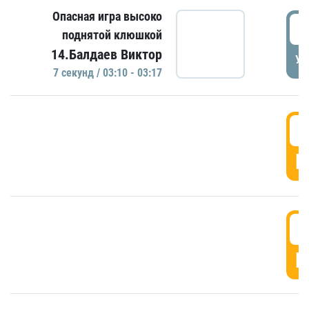
Опасная игра высоко
0
поднятой клюшкой
14.Балдаев Виктор
УД
7 секунд / 03:10 - 03:17
0
Г
0
Г