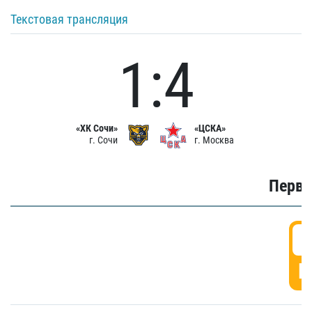
Текстовая трансляция
1:4
«ХК Сочи»
«ЦСКА»
г. Сочи
г. Москва
Первы
0
Г