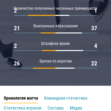
Количество полученных численных преимуществ
2
1
Выигранные вбрасывания
21
37
Штрафное время
2
4
Броски по воротам
26
22
Хронология матча
Командная статистика
Статистика игроков
Составы
Медиа