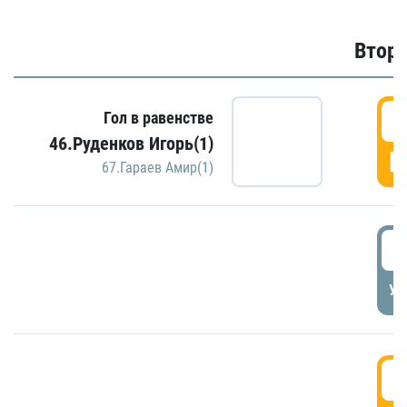
Второ
2
Гол в равенстве
46.Руденков Игорь(1)
Г
67.Гараев Амир(1)
2
УД
3