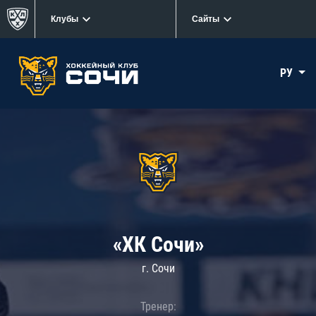
Клубы
Сайты
РУ
«ХК Сочи»
г. Сочи
Тренер: