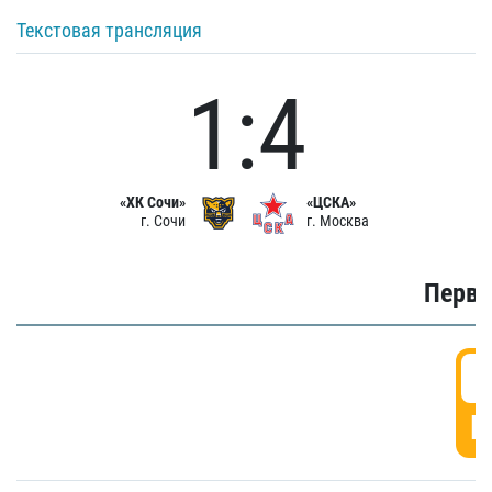
Текстовая трансляция
1:4
«ХК Сочи»
«ЦСКА»
г. Сочи
г. Москва
Первы
0
Г