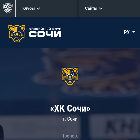
Клубы
Сайты
РУ
«ХК Сочи»
г. Сочи
Тренер: