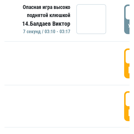
Опасная игра высоко
0
поднятой клюшкой
14.Балдаев Виктор
УД
7 секунд / 03:10 - 03:17
0
Г
0
Г