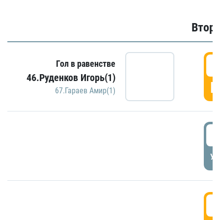
Второ
2
Гол в равенстве
46.Руденков Игорь(1)
Г
67.Гараев Амир(1)
2
УД
3