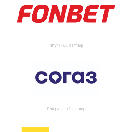
Титульный Партнер
Генеральный партнер