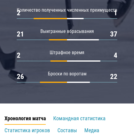
Количество полученных численных преимуществ
2
1
Выигранные вбрасывания
21
37
Штрафное время
2
4
Броски по воротам
26
22
Хронология матча
Командная статистика
Статистика игроков
Составы
Медиа