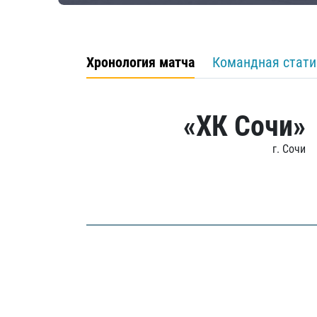
Хронология матча
Командная стати
«ХК Сочи»
г. Сочи