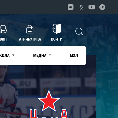
ВИП
АТРИБУТИКА
ВОЙТИ
КОЛА
МЕДИА
МХЛ