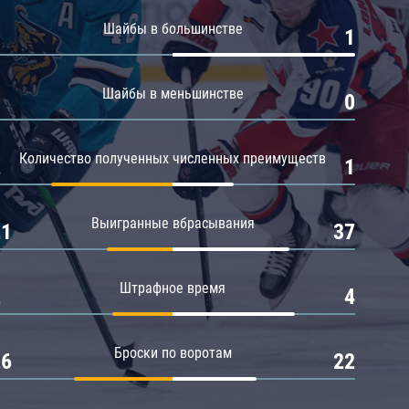
Амур
Шайбы в большинстве
0
1
Барыс
Салават Юлаев
Шайбы в меньшинстве
0
0
Сибирь
Количество полученных численных преимуществ
2
1
Выигранные вбрасывания
21
37
Штрафное время
2
4
Броски по воротам
26
22