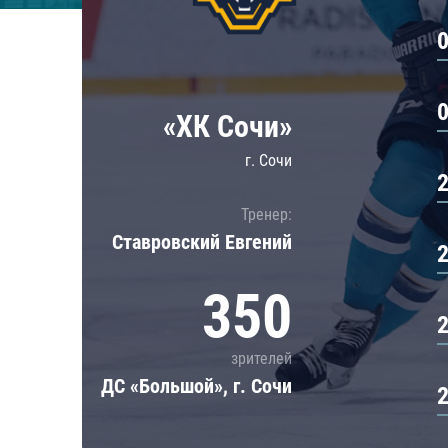
Локомотив
Северсталь
ЦСКА
Шанхайские Драконы
«ХК Сочи»
г. Сочи
Тренер:
Ставровский Евгений
350
зрителей
ДС «Большой», г. Сочи