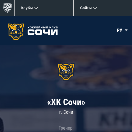
Клубы
Сайты
РУ
«ХК Сочи»
г. Сочи
Тренер: