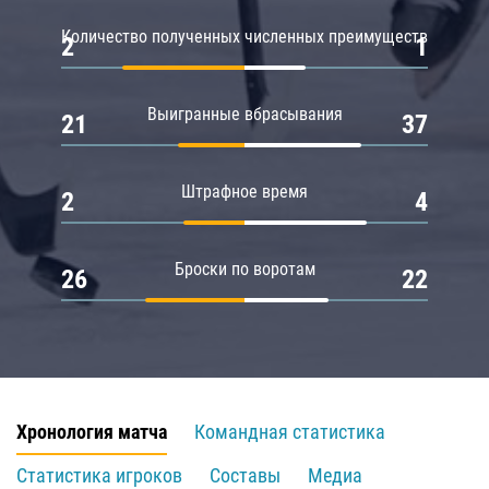
Количество полученных численных преимуществ
2
1
Выигранные вбрасывания
21
37
Штрафное время
2
4
Броски по воротам
26
22
Хронология матча
Командная статистика
Статистика игроков
Составы
Медиа