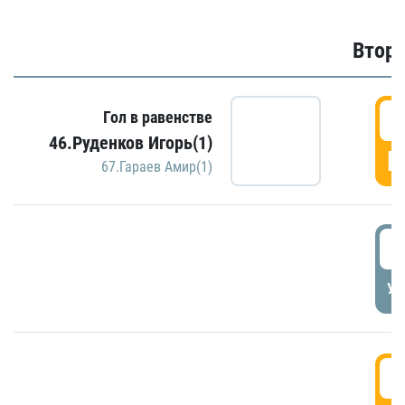
Второ
2
Гол в равенстве
46.Руденков Игорь(1)
Г
67.Гараев Амир(1)
2
УД
3