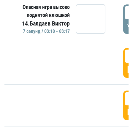
Опасная игра высоко
0
поднятой клюшкой
14.Балдаев Виктор
УД
7 секунд / 03:10 - 03:17
0
Г
0
Г