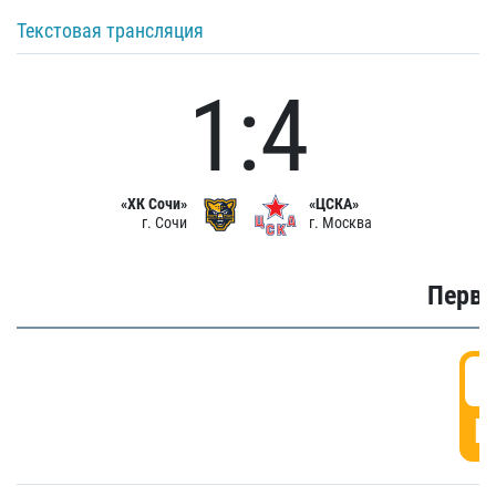
Текстовая трансляция
1:4
«ХК Сочи»
«ЦСКА»
г. Сочи
г. Москва
Первы
0
Г