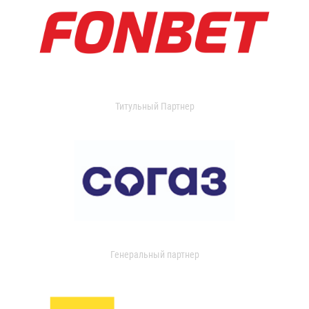
Титульный Партнер
Генеральный партнер