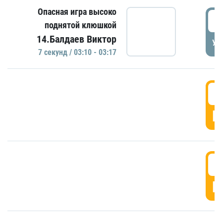
Опасная игра высоко
0
поднятой клюшкой
14.Балдаев Виктор
УД
7 секунд / 03:10 - 03:17
0
Г
0
Г