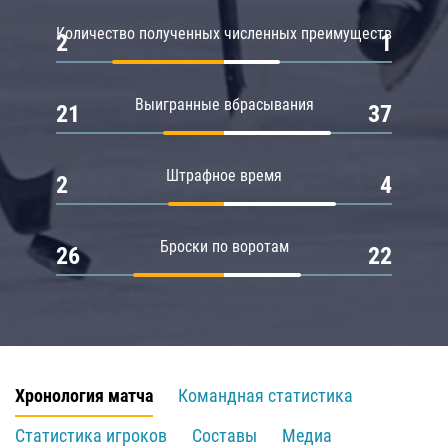
Количество полученных численных преимуществ
2
1
Выигранные вбрасывания
21
37
Штрафное время
2
4
Броски по воротам
26
22
Хронология матча
Командная статистика
Статистика игроков
Составы
Медиа