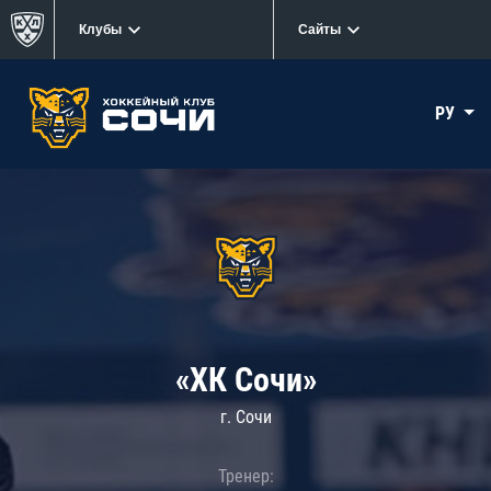
Клубы
Сайты
РУ
«ХК Сочи»
г. Сочи
Тренер: