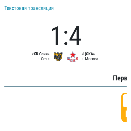
Текстовая трансляция
1:4
«ХК Сочи»
«ЦСКА»
г. Сочи
г. Москва
Первы
0
Г