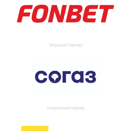
Титульный Партнер
Генеральный партнер