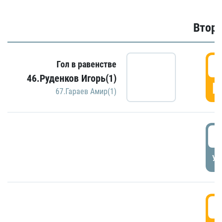
Второ
2
Гол в равенстве
46.Руденков Игорь(1)
Г
67.Гараев Амир(1)
2
УД
3