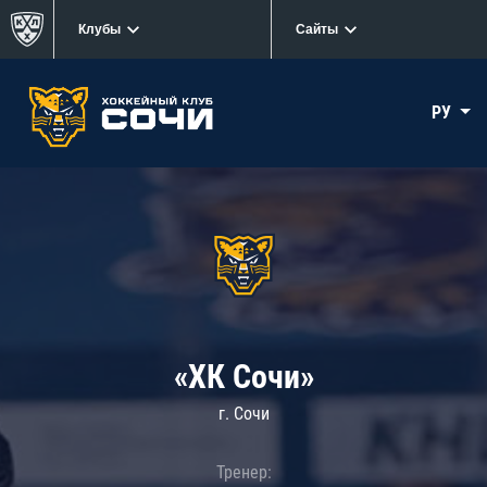
Клубы
Сайты
РУ
«ХК Сочи»
г. Сочи
Тренер: