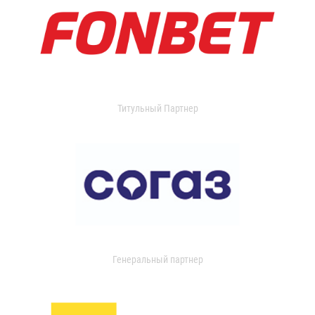
Титульный Партнер
Генеральный партнер