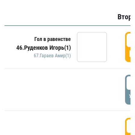
Второ
2
Гол в равенстве
46.Руденков Игорь(1)
Г
67.Гараев Амир(1)
2
УД
3