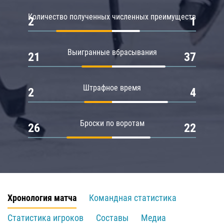
Количество полученных численных преимуществ
2
1
Выигранные вбрасывания
21
37
Штрафное время
2
4
Броски по воротам
26
22
Хронология матча
Командная статистика
Статистика игроков
Составы
Медиа