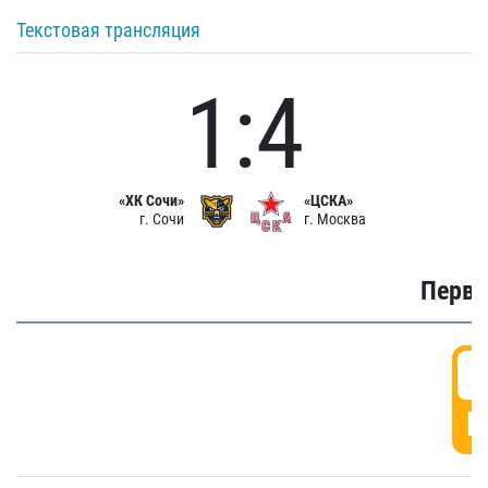
Текстовая трансляция
1:4
«ХК Сочи»
«ЦСКА»
г. Сочи
г. Москва
Первы
0
Г