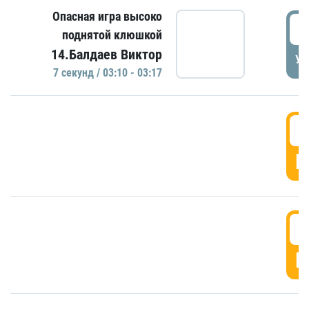
Опасная игра высоко
0
поднятой клюшкой
14.Балдаев Виктор
УД
7 секунд / 03:10 - 03:17
0
Г
0
Г