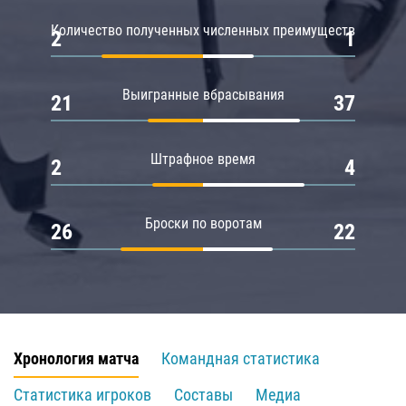
Количество полученных численных преимуществ
2
1
Выигранные вбрасывания
21
37
Штрафное время
2
4
Броски по воротам
26
22
Хронология матча
Командная статистика
Статистика игроков
Составы
Медиа