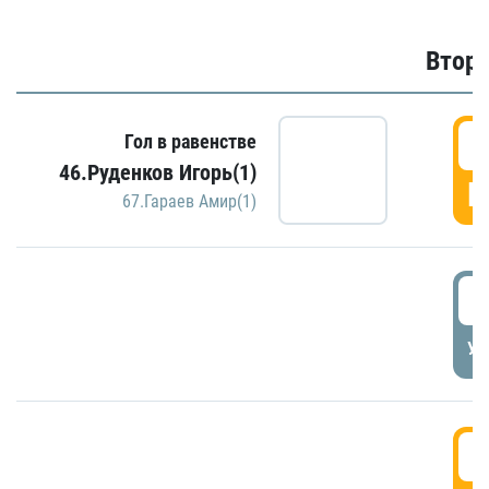
Второ
2
Гол в равенстве
46.Руденков Игорь(1)
Г
67.Гараев Амир(1)
2
УД
3