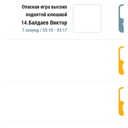
Опасная игра высоко
0
поднятой клюшкой
14.Балдаев Виктор
УД
7 секунд / 03:10 - 03:17
0
Г
0
Г