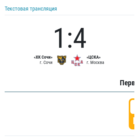
Текстовая трансляция
1:4
«ХК Сочи»
«ЦСКА»
г. Сочи
г. Москва
Первы
0
Г