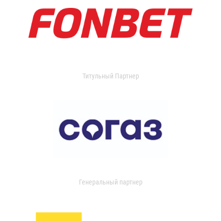
Титульный Партнер
Генеральный партнер