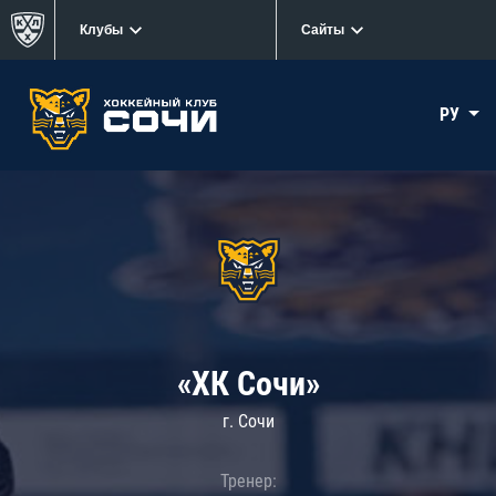
Клубы
Сайты
РУ
«ХК Сочи»
г. Сочи
Тренер: