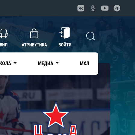
ВИП
АТРИБУТИКА
ВОЙТИ
КОЛА
МЕДИА
МХЛ