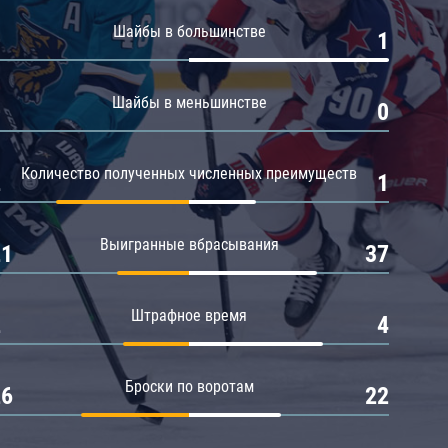
Амур
Шайбы в большинстве
0
1
Барыс
Салават Юлаев
Шайбы в меньшинстве
0
0
Сибирь
Количество полученных численных преимуществ
2
1
Выигранные вбрасывания
21
37
Штрафное время
2
4
Броски по воротам
26
22