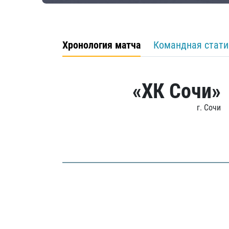
Хронология матча
Командная стати
«ХК Сочи»
г. Сочи