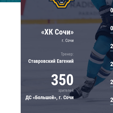
Локомотив
Северсталь
ЦСКА
Шанхайские Драконы
«ХК Сочи»
г. Сочи
Тренер:
Ставровский Евгений
350
зрителей
ДС «Большой», г. Сочи