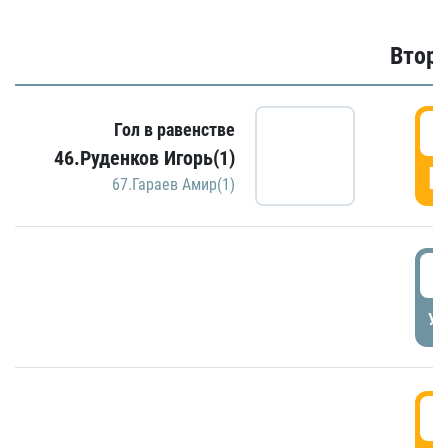
Второ
2
Гол в равенстве
46.Руденков Игорь(1)
Г
67.Гараев Амир(1)
2
УД
3