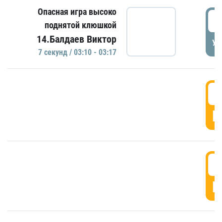
Опасная игра высоко
0
поднятой клюшкой
14.Балдаев Виктор
УД
7 секунд / 03:10 - 03:17
0
Г
0
Г