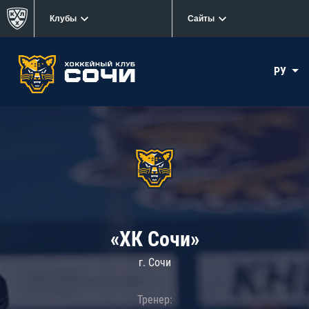
Клубы
Сайты
РУ
«ХК Сочи»
г. Сочи
Тренер: