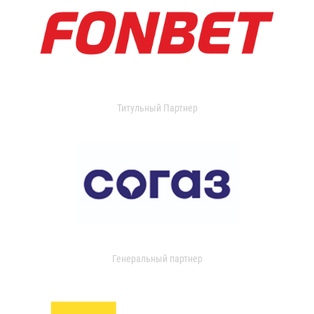
Титульный Партнер
Генеральный партнер