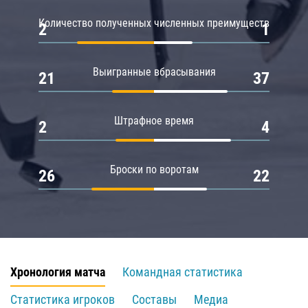
Количество полученных численных преимуществ
2
1
Выигранные вбрасывания
21
37
Штрафное время
2
4
Броски по воротам
26
22
Хронология матча
Командная статистика
Статистика игроков
Составы
Медиа