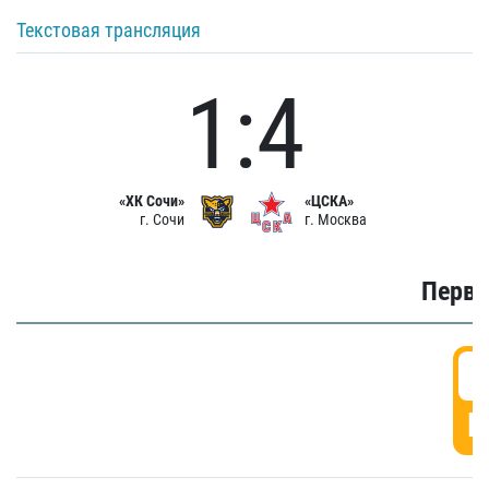
Текстовая трансляция
1:4
«ХК Сочи»
«ЦСКА»
г. Сочи
г. Москва
Первы
0
Г