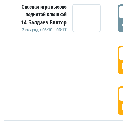
Опасная игра высоко
0
поднятой клюшкой
14.Балдаев Виктор
УД
7 секунд / 03:10 - 03:17
0
Г
0
Г