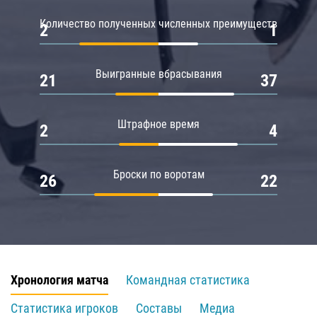
Количество полученных численных преимуществ
2
1
Выигранные вбрасывания
21
37
Штрафное время
2
4
Броски по воротам
26
22
Хронология матча
Командная статистика
Статистика игроков
Составы
Медиа