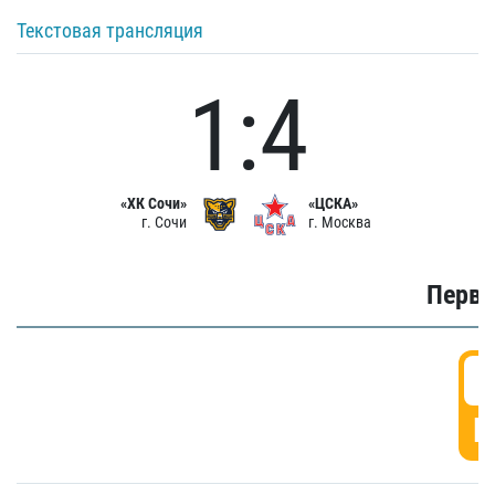
Текстовая трансляция
1:4
«ХК Сочи»
«ЦСКА»
г. Сочи
г. Москва
Первы
0
Г