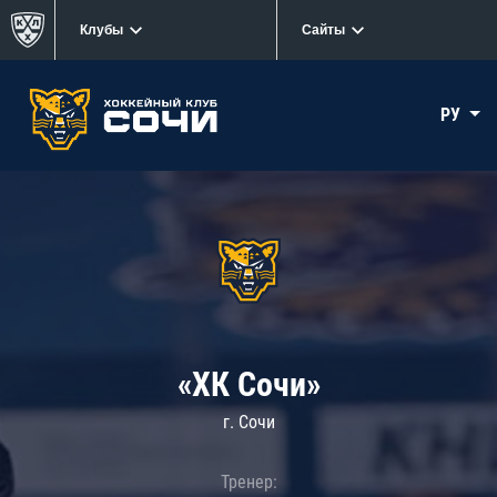
Клубы
Сайты
РУ
«ХК Сочи»
г. Сочи
Тренер: