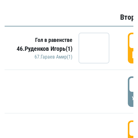
Второ
2
Гол в равенстве
46.Руденков Игорь(1)
Г
67.Гараев Амир(1)
2
УД
3