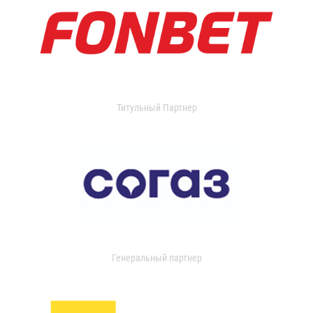
Титульный Партнер
Генеральный партнер