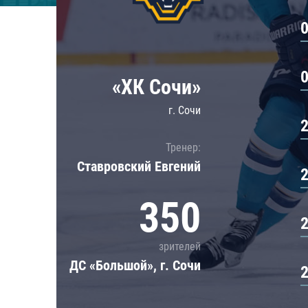
Локомотив
Северсталь
ЦСКА
Шанхайские Драконы
«ХК Сочи»
г. Сочи
Тренер:
Ставровский Евгений
350
зрителей
ДС «Большой», г. Сочи