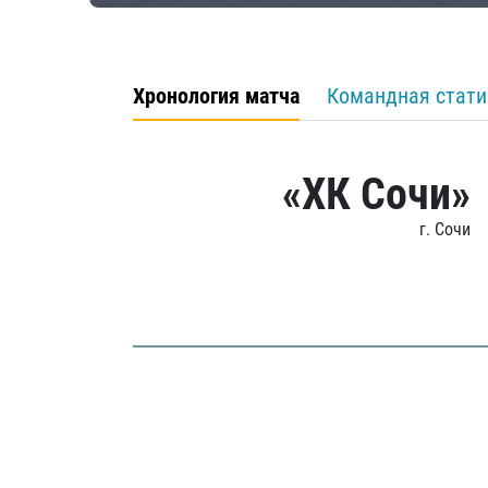
Хронология матча
Командная стати
«ХК Сочи»
г. Сочи