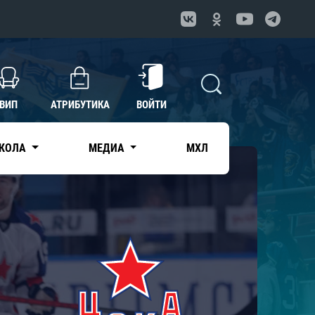
ВИП
АТРИБУТИКА
ВОЙТИ
КОЛА
МЕДИА
МХЛ