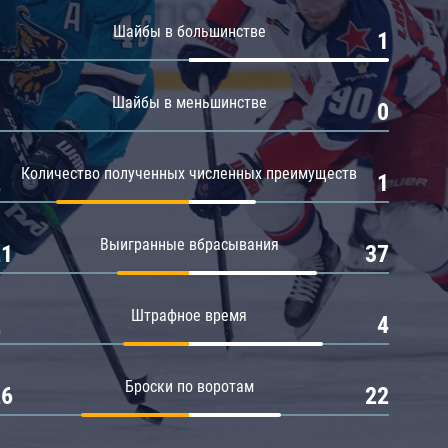
Амур
Шайбы в большинстве
0
1
Барыс
Салават Юлаев
Шайбы в меньшинстве
0
0
Сибирь
Количество полученных численных преимуществ
2
1
Выигранные вбрасывания
21
37
Штрафное время
2
4
Броски по воротам
26
22